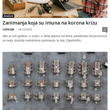
Analize
Zanimanja koja su imuna na korona krizu
CEPROM
-
26/12/2020
0
Iako je ove godine i u svetu i u Srbiji glavna reč kriza, pandemija virusa korona
za neka, doduše malobrojna zanimanja, to nije. Zajedničko...