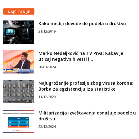
NAJČITANIJE
Kako mediji dovode do podela u društvu
21/12/2019
Marko Nedeljković na TV Prva: Kakav je
uticaj negativnih vesti i...
28/01/2024
Najugroženije profesije zbog virusa korona:
Borba za egzistenciju iza statistike
11/12/2020
Militarizacija izveštavanja osnažuje podele u
društvu
22/12/2024