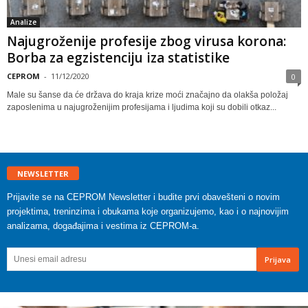
Analize
Najugroženije profesije zbog virusa korona:
Borba za egzistenciju iza statistike
CEPROM
-
11/12/2020
0
Male su šanse da će država do kraja krize moći značajno da olakša položaj
zaposlenima u najugroženijim profesijama i ljudima koji su dobili otkaz...
NEWSLETTER
Prijavite se na CEPROM Newsletter i budite prvi obavešteni o novim
projektima, treninzima i obukama koje organizujemo, kao i o najnovijim
analizama, događajima i vestima iz CEPROM-a.