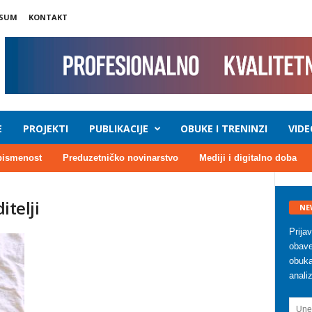
SSUM
KONTAKT
E
PROJEKTI
PUBLIKACIJE
OBUKE I TRENINZI
VIDE
pismenost
Preduzetničko novinarstvo
Mediji i digitalno doba
itelji
NE
Prija
obave
obuka
anali