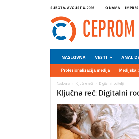
SUBOTA, AVGUST 8, 2026
O NAMA
IMPRE
C
E
P
R
O
M
NASLOVNA
VESTI
ANALIZ
Profesionalizacija medija
Medijska 
Naslovna
Ključne reči
Digitalni roditelji
Ključna reč: Digitalni rod