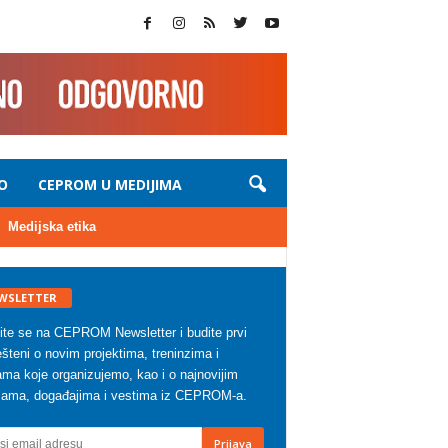
O
CEPROM U MEDIJIMA
Medijska etika
WSLETTER
vite se na CEPROM Newsletter i budite prvi
šteni o novim projektima, treninzima i
ma koje organizujemo, kao i o najnovijim
zama, događajima i vestima iz CEPROM-a.