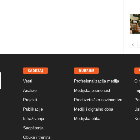
SADRŽAJ
RUBRIKE
Vesti
Profesionalizacija medija
O 
Analize
Medijska pismenost
Im
Projekti
Preduzetničko novinarstvo
Par
Publikacije
Mediji i digitalno doba
Usl
Istraživanja
Medijska etika
Ko
Saopštenja
Obuke i treninzi