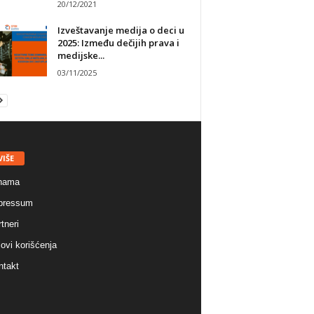
20/12/2021
Izveštavanje medija o deci u
2025: Između dečijih prava i
medijske...
03/11/2025
VIŠE
nama
pressum
tneri
ovi korišćenja
ntakt