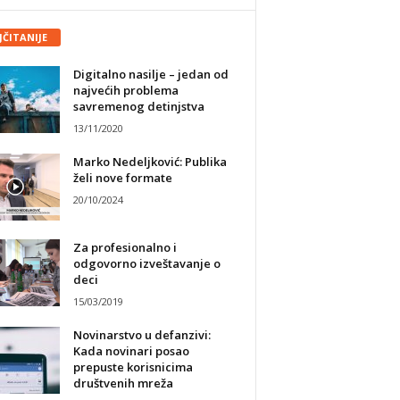
JČITANIJE
Digitalno nasilje – jedan od
najvećih problema
savremenog detinjstva
13/11/2020
Marko Nedeljković: Publika
želi nove formate
20/10/2024
Za profesionalno i
odgovorno izveštavanje o
deci
15/03/2019
Novinarstvo u defanzivi:
Kada novinari posao
prepuste korisnicima
društvenih mreža