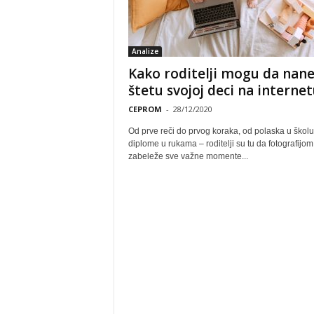
Analize
Kako roditelji mogu da nan
štetu svojoj deci na interne
CEPROM
-
28/12/2020
Od prve reči do prvog koraka, od polaska u školu
diplome u rukama – roditelji su tu da fotografijom
zabeleže sve važne momente...