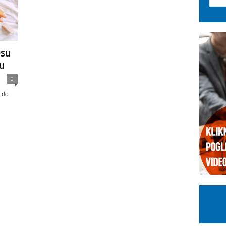
esu
tu
0
 do