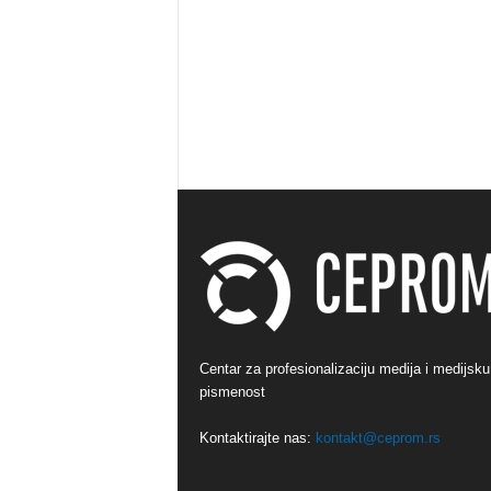
Centar za profesionalizaciju medija i medijsku
pismenost
Kontaktirajte nas:
kontakt@ceprom.rs