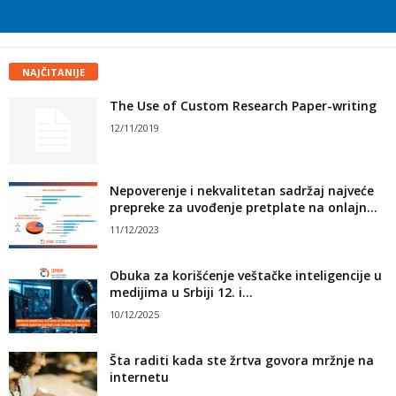
NAJČITANIJE
The Use of Custom Research Paper-writing
12/11/2019
Nepoverenje i nekvalitetan sadržaj najveće
prepreke za uvođenje pretplate na onlajn...
11/12/2023
Obuka za korišćenje veštačke inteligencije u
medijima u Srbiji 12. i...
10/12/2025
Šta raditi kada ste žrtva govora mržnje na
internetu