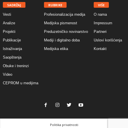
SADRŽAJ
RUBRIKE
VIŠE
Vesti
Profesionalizacija medija
O nama
Analize
Medijska pismenost
Impressum
Projekti
Preduzetničko novinarstvo
Partneri
Publikacije
Mediji i digitalno doba
Uslovi korišćenja
Istraživanja
Medijska etika
Kontakt
Saopštenja
Obuke i treninzi
Video
CEPROM u medijima
Politika privatnosti