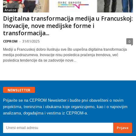
Analize
Digitalna transformacija medija u Francuskoj:
Inovacije, nove medijske forme i
transformacija...
CEPROM
-
31/01/2025
0
Mediji u Francuskoj dobro ilustruju sve što uspešna digitalna transformacija
medija podrazumeva. Inovacije nisu posledica praćenja trendova, već
posledica tendencije da se zadovolje nove...
NEWSLETTER
Prijavite se na CEPROM Newsletter i budite prvi obavešteni o novim
projektima, treninzima i obukama koje organizujemo, kao i o najnovijim
analizama, događajima i vestima iz CEPROM-a.