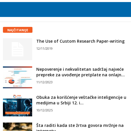
NAJČITANIJE
The Use of Custom Research Paper-writing
12/11/2019
Nepoverenje i nekvalitetan sadržaj najveće
prepreke za uvođenje pretplate na onlajn...
11/12/2023
Obuka za korišćenje veštačke inteligencije u
medijima u Srbiji 12. i...
10/12/2025
Šta raditi kada ste žrtva govora mržnje na
internetu