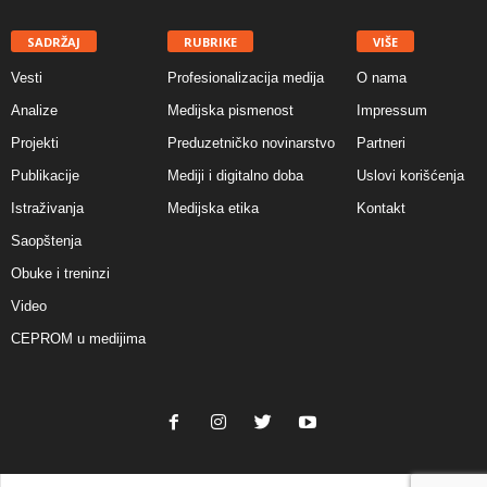
SADRŽAJ
RUBRIKE
VIŠE
Vesti
Profesionalizacija medija
O nama
Analize
Medijska pismenost
Impressum
Projekti
Preduzetničko novinarstvo
Partneri
Publikacije
Mediji i digitalno doba
Uslovi korišćenja
Istraživanja
Medijska etika
Kontakt
Saopštenja
Obuke i treninzi
Video
CEPROM u medijima