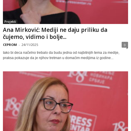
Projekti
Ana Mirković: Mediji ne daju priliku da
čujemo, vidimo i bolje...
CEPROM
-
24/11/2025
0
Iako bi deca načelno trebalo da budu jedna od najbitnijih tema za medije,
praksa pokazuje da je njihov tretman u domaćim medijima iz godine...