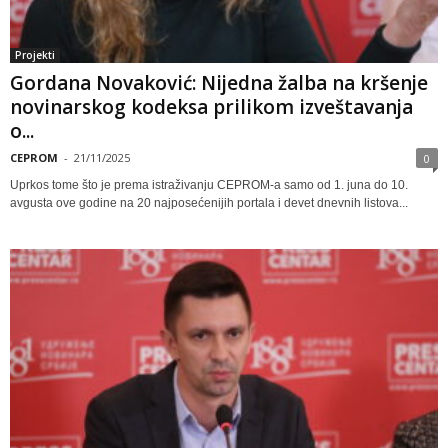
Projekti
Gordana Novaković: Nijedna žalba na kršenje
novinarskog kodeksa prilikom izveštavanja
o...
CEPROM
-
21/11/2025
0
Uprkos tome što je prema istraživanju CEPROM-a samo od 1. juna do 10.
avgusta ove godine na 20 najposećenijih portala i devet dnevnih listova...