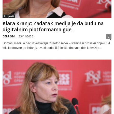
Projekti
Klara Kranjc: Zadatak medija je da budu na
digitalnim platformama gde...
CEPROM
-
23/11/2025
0
Domaći mediji o deci izveštavaju izuzetno retko – štampa u proseku objavi 1,4
teksta dnevno po izdanju, svaki portal 5,3 teksta dnevno, dok televizije...