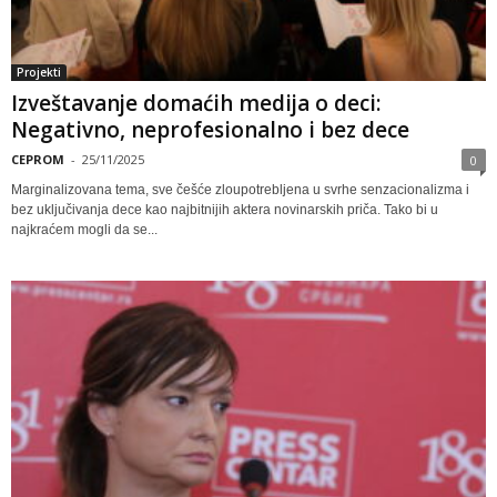
Projekti
Izveštavanje domaćih medija o deci:
Negativno, neprofesionalno i bez dece
CEPROM
-
25/11/2025
0
Marginalizovana tema, sve češće zloupotrebljena u svrhe senzacionalizma i
bez uključivanja dece kao najbitnijih aktera novinarskih priča. Tako bi u
najkraćem mogli da se...