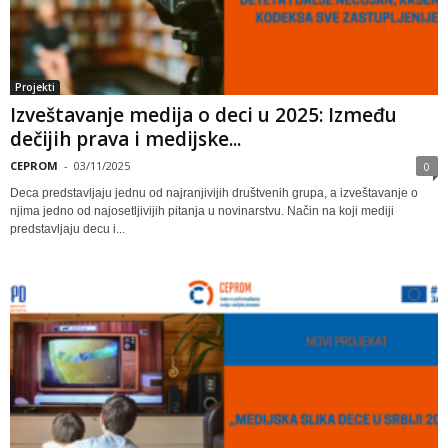
Projekti
Izveštavanje medija o deci u 2025: Između
dečijih prava i medijske...
CEPROM
-
03/11/2025
0
Deca predstavljaju jednu od najranjivijih društvenih grupa, a izveštavanje o
njima jedno od najosetljivijih pitanja u novinarstvu. Način na koji mediji
predstavljaju decu i...