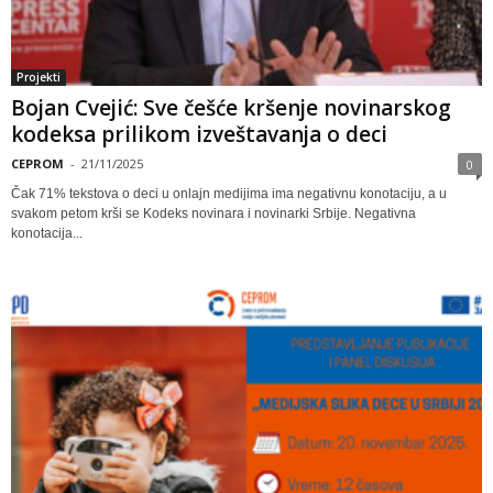
Projekti
Bojan Cvejić: Sve češće kršenje novinarskog
kodeksa prilikom izveštavanja o deci
CEPROM
-
21/11/2025
0
Čak 71% tekstova o deci u onlajn medijima ima negativnu konotaciju, a u
svakom petom krši se Kodeks novinara i novinarki Srbije. Negativna
konotacija...