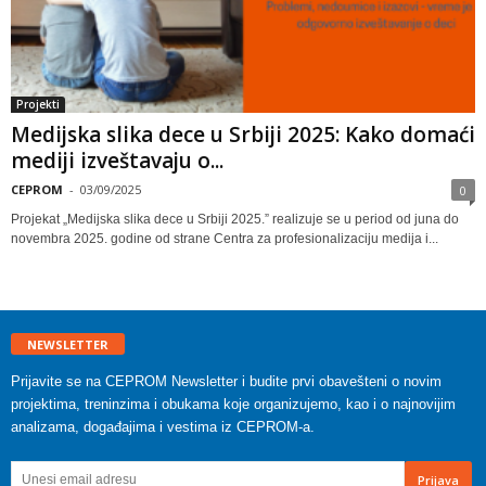
Projekti
Medijska slika dece u Srbiji 2025: Kako domaći
mediji izveštavaju o...
CEPROM
-
03/09/2025
0
Projekat „Medijska slika dece u Srbiji 2025.” realizuje se u period od juna do
novembra 2025. godine od strane Centra za profesionalizaciju medija i...
NEWSLETTER
Prijavite se na CEPROM Newsletter i budite prvi obavešteni o novim
projektima, treninzima i obukama koje organizujemo, kao i o najnovijim
analizama, događajima i vestima iz CEPROM-a.