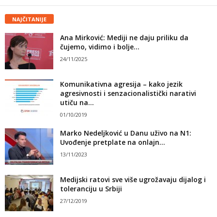
NAJČITANIJE
Ana Mirković: Mediji ne daju priliku da
čujemo, vidimo i bolje...
24/11/2025
Komunikativna agresija – kako jezik
agresivnosti i senzacionalistički narativi
utiču na...
01/10/2019
Marko Nedeljković u Danu uživo na N1:
Uvođenje pretplate na onlajn...
13/11/2023
Medijski ratovi sve više ugrožavaju dijalog i
toleranciju u Srbiji
27/12/2019