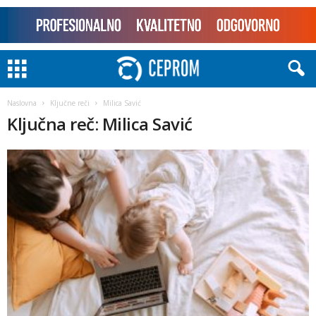
Naslovna
Ključne reči
Milica Savić
Ključna reč: Milica Savić