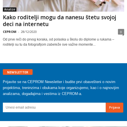
Analize
Kako roditelji mogu da nanesu štetu svojoj
deci na internetu
CEPROM
-
28/12/2020
0
Od prve reči do prvog koraka, od polaska u školu do diplome u rukama –
roditelji su tu da fotografijom zabeleže sve važne momente...
NEWSLETTER
Prijavite se na CEPROM Newsletter i budite prvi obavešteni o novim
projektima, treninzima i obukama koje organizujemo, kao i o najnovijim
analizama, događajima i vestima iz CEPROM-a.