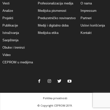
Vesti
Profesionalizacija medija
O nama
Analize
Medijska pismenost
Impressum
Projekti
Preduzetničko novinarstvo
Partneri
Publikacije
Mediji i digitalno doba
Uslovi korišćenja
Istraživanja
Medijska etika
Kontakt
Saopštenja
Obuke i treninzi
Video
CEPROM u medijima
Politika privatnosti
© Copyright CEPROM 2019.