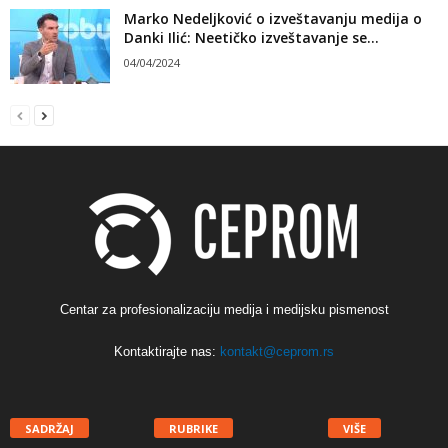
Marko Nedeljković o izveštavanju medija o
Danki Ilić: Neetičko izveštavanje se...
04/04/2024
Centar za profesionalizaciju medija i medijsku pismenost
Kontaktirajte nas:
kontakt@ceprom.rs
SADRŽAJ
RUBRIKE
VIŠE