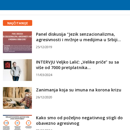
NAJČITANIJE
Panel diskusija “Jezik senzacionalizma,
agresivnosti i mržnje u medijima u Srbiji...
25/12/2019
INTERVJU Veljko Lalić: „Velike priče” su sa
više od 7000 pretplatnika...
11/03/2024
Zanimanja koja su imuna na korona krizu
26/12/2020
Kako smo od poželjno negativnog stigli do
obavezno agresivnog