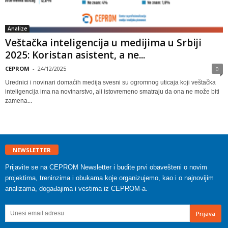
Analize
Veštačka inteligencija u medijima u Srbiji
2025: Koristan asistent, a ne...
CEPROM
-
24/12/2025
0
Urednici i novinari domaćih medija svesni su ogromnog uticaja koji veštačka
inteligencija ima na novinarstvo, ali istovremeno smatraju da ona ne može biti
zamena...
NEWSLETTER
Prijavite se na CEPROM Newsletter i budite prvi obavešteni o novim
projektima, treninzima i obukama koje organizujemo, kao i o najnovijim
analizama, događajima i vestima iz CEPROM-a.