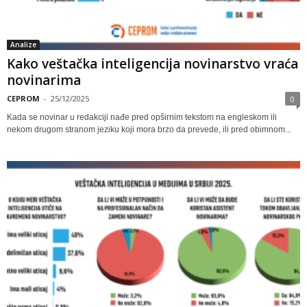
Analize
Kako veštačka inteligencija novinarstvo vraća
novinarima
CEPROM
-
25/12/2025
0
Kada se novinar u redakciji nađe pred opširnim tekstom na engleskom ili
nekom drugom stranom jeziku koji mora brzo da prevede, ili pred obimnom...