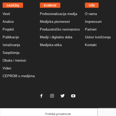
SADRŽAJ
RUBRIKE
VIŠE
Vesti
Profesionalizacija medija
O nama
Analize
Medijska pismenost
Impressum
Projekti
Preduzetničko novinarstvo
Partneri
Publikacije
Mediji i digitalno doba
Uslovi korišćenja
Istraživanja
Medijska etika
Kontakt
Saopštenja
Obuke i treninzi
Video
CEPROM u medijima
Politika privatnosti