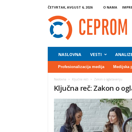
ČETVRTAK, AVGUST 6, 2026
O NAMA
IMPR
C
E
P
R
O
M
NASLOVNA
VESTI
ANALIZ
Profesionalizacija medija
Medijska 
Naslovna
Ključne reči
Zakon o oglašavanju
Ključna reč: Zakon o og