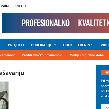
ESSUM
KONTAKT
E
PROJEKTI
PUBLIKACIJE
OBUKE I TRENINZI
VIDE
pismenost
Preduzetničko novinarstvo
Mediji i digitalno doba
lašavanju
NE
Prija
obave
obuka
anali