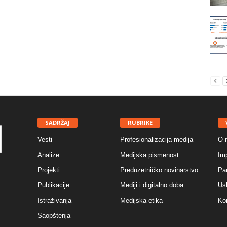
SADRŽAJ
RUBRIKE
Vesti
Profesionalizacija medija
O 
Analize
Medijska pismenost
Im
Projekti
Preduzetničko novinarstvo
Par
Publikacije
Mediji i digitalno doba
Usl
Istraživanja
Medijska etika
Ko
Saopštenja