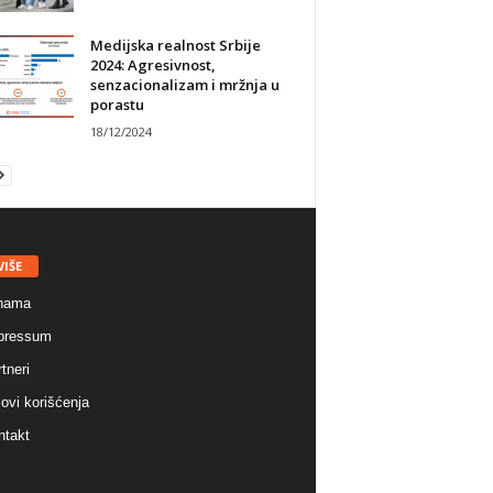
Medijska realnost Srbije
2024: Agresivnost,
senzacionalizam i mržnja u
porastu
18/12/2024
VIŠE
nama
pressum
tneri
ovi korišćenja
ntakt