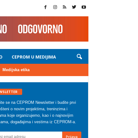
O
CEPROM U MEDIJIMA
Medijska etika
WSLETTER
vite se na CEPROM Newsletter i budite prvi
šteni o novim projektima, treninzima i
ma koje organizujemo, kao i o najnovijim
zama, događajima i vestima iz CEPROM-a.