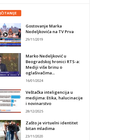
JČITANIJE
Gostovanje Marka
Nedeljkovića na TV Prva
29/11/2019
Marko Nedeljković u
Beogradskoj hronici RTS-a:
Mediji više brinu o
oglašivačima...
16/01/2024
Veštačka inteligencija u
medijima: Etika, halucinacije
i novinarstvo
28/12/2025
Zašto je virtuelni identitet
bitan mladima
23/11/2020