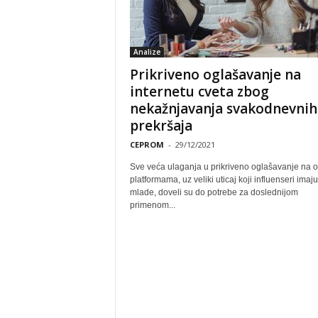
Analize
Prikriveno oglašavanje na
internetu cveta zbog
nekažnjavanja svakodnevnih
prekršaja
CEPROM
-
29/12/2021
Sve veća ulaganja u prikriveno oglašavanje na o
platformama, uz veliki uticaj koji influenseri imaj
mlade, doveli su do potrebe za doslednijom
primenom...