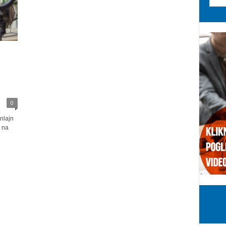
0
nlajn
u na