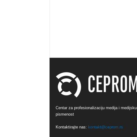
Centar za profesionalizaciju medija i medijsku
pismenost
Kontaktirajte nas:
kontakt@ceprom.rs