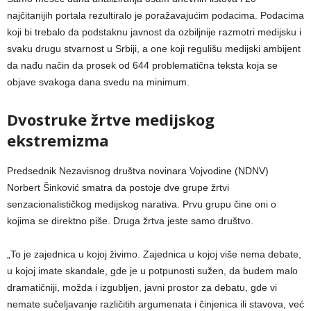
najčitanijih portala rezultiralo je poražavajućim podacima. Podacima
koji bi trebalo da podstaknu javnost da ozbiljnije razmotri medijsku i
svaku drugu stvarnost u Srbiji, a one koji regulišu medijski ambijent
da nađu način da prosek od 644 problematična teksta koja se
objave svakoga dana svedu na minimum.
Dvostruke žrtve medijskog
ekstremizma
Predsednik Nezavisnog društva novinara Vojvodine (NDNV)
Norbert Šinković smatra da postoje dve grupe žrtvi
senzacionalističkog medijskog narativa. Prvu grupu čine oni o
kojima se direktno piše. Druga žrtva jeste samo društvo.
„To je zajednica u kojoj živimo. Zajednica u kojoj više nema debate,
u kojoj imate skandale, gde je u potpunosti sužen, da budem malo
dramatičniji, možda i izgubljen, javni prostor za debatu, gde vi
nemate sučeljavanje različitih argumenata i činjenica ili stavova, već