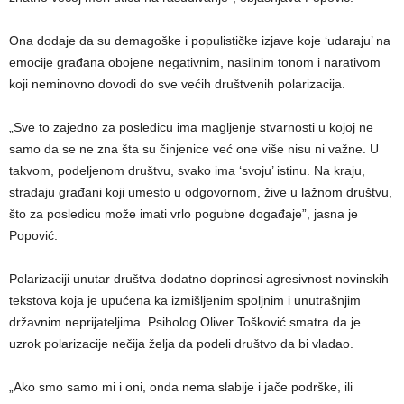
Ona dodaje da su demagoške i populističke izjave koje ‘udaraju’ na
emocije građana obojene negativnim, nasilnim tonom i narativom
koji neminovno dovodi do sve većih društvenih polarizacija.
„Sve to zajedno za posledicu ima magljenje stvarnosti u kojoj ne
samo da se ne zna šta su činjenice već one više nisu ni važne. U
takvom, podeljenom društvu, svako ima ‘svoju’ istinu. Na kraju,
stradaju građani koji umesto u odgovornom, žive u lažnom društvu,
što za posledicu može imati vrlo pogubne događaje”, jasna je
Popović.
Polarizaciji unutar društva dodatno doprinosi agresivnost novinskih
tekstova koja je upućena ka izmišljenim spoljnim i unutrašnjim
državnim neprijateljima. Psiholog Oliver Tošković smatra da je
uzrok polarizacije nečija želja da podeli društvo da bi vladao.
„Ako smo samo mi i oni, onda nema slabije i jače podrške, ili