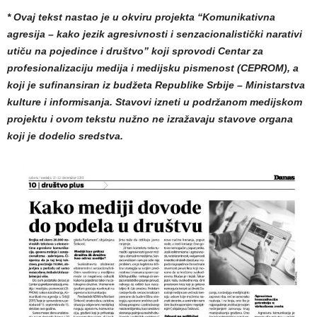
* Ovaj tekst nastao je u okviru projekta “Komunikativna
agresija – kako jezik agresivnosti i senzacionalistički narativi
utiču na pojedince i društvo” koji sprovodi Centar za
profesionalizaciju medija i medijsku pismenost (CEPROM), a
koji je sufinansiran iz budžeta Republike Srbije – Ministarstva
kulture i informisanja. Stavovi izneti u podržanom medijskom
projektu i ovom tekstu nužno ne izražavaju stavove organa
koji je dodelio sredstva.