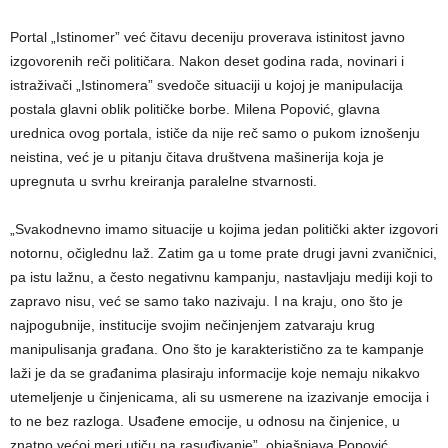
Portal „Istinomer” već čitavu deceniju proverava istinitost javno
izgovorenih reči političara. Nakon deset godina rada, novinari i
istraživači „Istinomera” svedoče situaciji u kojoj je manipulacija
postala glavni oblik političke borbe. Milena Popović, glavna
urednica ovog portala, ističe da nije reč samo o pukom iznošenju
neistina, već je u pitanju čitava društvena mašinerija koja je
upregnuta u svrhu kreiranja paralelne stvarnosti.
„Svakodnevno imamo situacije u kojima jedan politički akter izgovori
notornu, očiglednu laž. Zatim ga u tome prate drugi javni zvaničnici,
pa istu lažnu, a često negativnu kampanju, nastavljaju mediji koji to
zapravo nisu, već se samo tako nazivaju. I na kraju, ono što je
najpogubnije, institucije svojim nečinjenjem zatvaraju krug
manipulisanja građana. Ono što je karakteristično za te kampanje
laži je da se građanima plasiraju informacije koje nemaju nikakvo
utemeljenje u činjenicama, ali su usmerene na izazivanje emocija i
to ne bez razloga. Usađene emocije, u odnosu na činjenice, u
znatno većoj meri utiču na rasuđivanje”, objašnjava Popović.