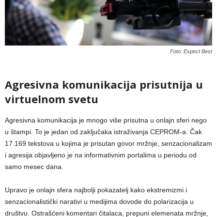
Foto: Expect Best
Agresivna komunikacija prisutnija u
virtuelnom svetu
Agresivna komunikacija je mnogo više prisutna u onlajn sferi nego
u štampi. To je jedan od zaključaka istraživanja CEPROM-a. Čak
17.169 tekstova u kojima je prisutan govor mržnje, senzacionalizam
i agresija objavljeno je na informativnim portalima u periodu od
samo mesec dana.
Upravo je onlajn sfera najbolji pokazatelj kako ekstremizmi i
senzacionalistički narativi u medijima dovode do polarizacija u
društvu. Ostrašćeni komentari čitalaca, prepuni elemenata mržnje,