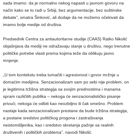
sada imamo: da je normalno nekog napasti u javnom govoru na
način kako se to radi u Srbiji, bez argumentacije, bez suštinske
debate”, smatra Šinković, ali dodaje da ne možemo očekivati da
imamo bolje medije od društva.
Predsednik Centra za antiautoritarne studije (CAAS) Ratko Nikolić
objašnjava da mediji ne odražavaju stanje u društvu, nego trenutne
političke potrebe vlasti prema kojima teže da oblikuju javno
mnjenje.
„U tom kontekstu treba tumačiti i agresivnost i govor mržnje u
domaćim medijima. Senzacionalizam sam po sebi nije problem, on
je legitimna tržišna strategija sa svojim prednostima i manama
spram različitih publika – nekoga će senzacionalističko pisanje
privući, nekoga će odbiti kao neozbiljno ili čak smešno. Problem
nastaje kada senzacionalizam prestane da bude tržišna strategija,
a postane sredstvo političkog progona i zastrašivanja
neistomišljenika, kao i sredstvo skretanja pažnje sa realnih
društvenih i političkih problema”, navodi Nikolić.