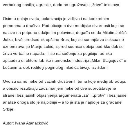
verbalnog nasilja, agresije, dodatno ugrožavaju „žrtve” tekstova.
Osim u onlajn svetu, polarizacija je vidljiva i na konkretnim
primerima u društvu. Pod uticajem dve medijske stvarnosti koje se
nalaze na potpuno udaljenim polovima, događa se da Milutin Jeličić
Jutka, bivši predsednik opštine Brus, koji se sumnjiči za seksualno
uznemiravanje Marije Lukić, ispred sudnice dobija podršku dok se
žrtva verbalno napada. Ili se na suđenju za pogibiju radnika
aplaudira direktoru fabrike namenske industrije „Milan Blagojević” u
Lučanima, dok roditelji poginulog mladića bivaju izviždani.
Ovo su samo neke od važnih društvenih tema koje mediji obrađuju,
a obično rezultiraju zauzimanjem neke od dve suprotstavljene
strane, bez jasnih objašnjenja argumenata „za” i „protiv” i bez jasne
analize onoga što je najbitnije – a to je šta je najbolje za građane
Srbije.
Autor: Ivana Atanacković