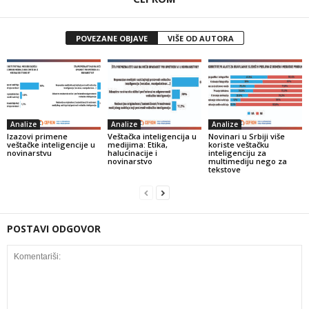
POVEZANE OBJAVE
VIŠE OD AUTORA
Analize
Analize
Analize
Izazovi primene
Veštačka inteligencija u
Novinari u Srbiji više
veštačke inteligencije u
medijima: Etika,
koriste veštačku
novinarstvu
halucinacije i
inteligenciju za
novinarstvo
multimediju nego za
tekstove
POSTAVI ODGOVOR