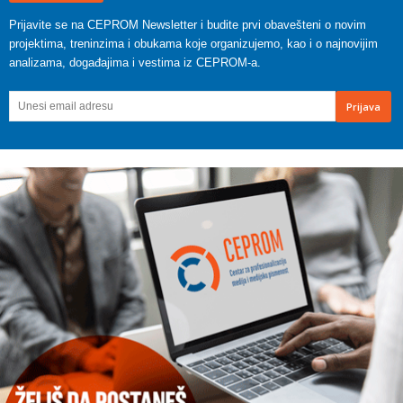
Prijavite se na CEPROM Newsletter i budite prvi obavešteni o novim
projektima, treninzima i obukama koje organizujemo, kao i o najnovijim
analizama, događajima i vestima iz CEPROM-a.