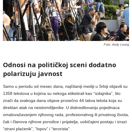
Foto: Andy Leung
Odnosi na političkoj sceni dodatno
polarizuju javnost
Samo u periodu od mesec dana, najčitaniji mediji u Srbiji objavili su
1358 tekstova u kojima su nekoga etiketirali kao “izdajnika”, što
znači da svakoga dana objave prosečno 44 takva teksta koja su
direktan atak na neistomišljenike. U diskreditovanju pojedinaca
omalovažavanjem njihovog rada, profesionalnog ili privatnog života,
čak i članova njihove porodice i prijatelja, uobičajeni postaju i izrazi
“strani plaćenik”, “lopov” i “terorista”.