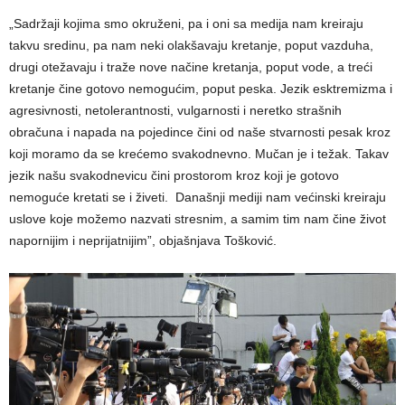
„Sadržaji kojima smo okruženi, pa i oni sa medija nam kreiraju
takvu sredinu, pa nam neki olakšavaju kretanje, poput vazduha,
drugi otežavaju i traže nove načine kretanja, poput vode, a treći
kretanje čine gotovo nemogućim, poput peska. Jezik esktremizma i
agresivnosti, netolerantnosti, vulgarnosti i neretko strašnih
obračuna i napada na pojedince čini od naše stvarnosti pesak kroz
koji moramo da se krećemo svakodnevno. Mučan je i težak. Takav
jezik našu svakodnevicu čini prostorom kroz koji je gotovo
nemoguće kretati se i živeti. Današnji mediji nam većinski kreiraju
uslove koje možemo nazvati stresnim, a samim tim nam čine život
napornijim i neprijatnijim”, objašnjava Tošković.