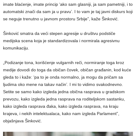
imate blaćenje, imate princip ‘ako sam glasniji, ja sam pametniji, i to
automatski znači da sam ja u pravu’. I to vam je taj javni diskurs koji
se neguje trenutno u javnom prostoru Srbije”, kaže Šinković.
Šinković smatra da veći stepen agresije u društvu podstiče
medijska scena koja je standardizovala i normirala agresivnu
komunikaciju.
„Podizanje tona, korišćenje vulgarnih reči, normiranje toga kroz
medije dovodi do toga da običan čovek, običan građanin, kod kuće
gleda to i kaže: ‘pa to je onda normalno, ja mogu da pričam sa
ljudima oko mene na takav način’. I mi to vidimo svakodnevno.
Setite se samo kako izgleda jedna obična rasprava u gradskom
prevozu, kako izgleda jedna rasprava na roditeljskom sastanku,
kako izgleda rasprava đaka, kako izgleda rasprava, na kraju
krajeva, i nekih intelektualaca, kako nam izgleda Parlament”,
objašnjava Šinković.