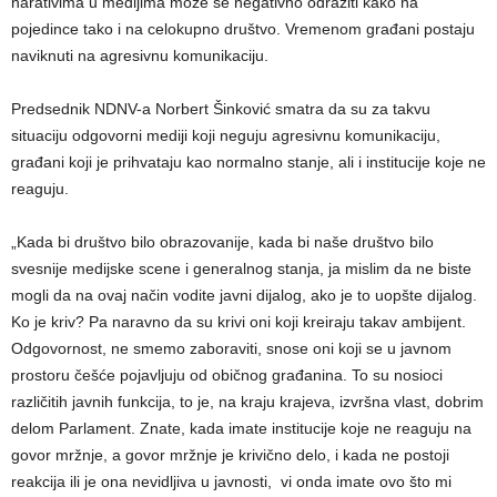
narativima u medijima može se negativno odraziti kako na
pojedince tako i na celokupno društvo. Vremenom građani postaju
naviknuti na agresivnu komunikaciju.
Predsednik NDNV-a Norbert Šinković smatra da su za takvu
situaciju odgovorni mediji koji neguju agresivnu komunikaciju,
građani koji je prihvataju kao normalno stanje, ali i institucije koje ne
reaguju.
„Kada bi društvo bilo obrazovanije, kada bi naše društvo bilo
svesnije medijske scene i generalnog stanja, ja mislim da ne biste
mogli da na ovaj način vodite javni dijalog, ako je to uopšte dijalog.
Ko je kriv? Pa naravno da su krivi oni koji kreiraju takav ambijent.
Odgovornost, ne smemo zaboraviti, snose oni koji se u javnom
prostoru češće pojavljuju od običnog građanina. To su nosioci
različitih javnih funkcija, to je, na kraju krajeva, izvršna vlast, dobrim
delom Parlament. Znate, kada imate institucije koje ne reaguju na
govor mržnje, a govor mržnje je krivično delo, i kada ne postoji
reakcija ili je ona nevidljiva u javnosti, vi onda imate ovo što mi