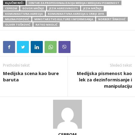
KLJUČNE REČI
CENTAR ZA PROFESIONALIZACIJU MEDIJA I MEDIJSKU PISMENOST
CEPROM
GOVOR MRŽNJE
JEZIK AGRESIVNOSTI
JEZIK MRŽNJE
KOMUNIKATIVNA AGRESIJA
KOMUNIKATIVNA AGRESIJA U SRBIJI 2019.
MILENA POPOVIĆ
MINISTARSTVO KULTURE I INFORMISANJA
NORBERT ŠINKOVIĆ
OLIVER TOŠKOVIĆ
RATKO NIKOLIĆ
Prethodni tekst
Sledeći tekst
Medijska scena kao bure
Medijska pismenost kao
baruta
lek za dezinformisanje i
manipulaciju
CEPROM