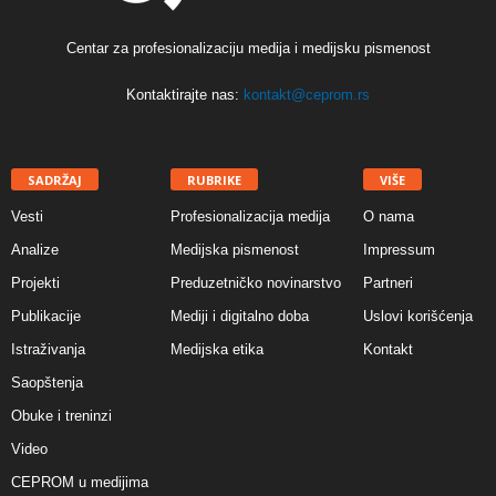
Centar za profesionalizaciju medija i medijsku pismenost
Kontaktirajte nas:
kontakt@ceprom.rs
SADRŽAJ
RUBRIKE
VIŠE
Vesti
Profesionalizacija medija
O nama
Analize
Medijska pismenost
Impressum
Projekti
Preduzetničko novinarstvo
Partneri
Publikacije
Mediji i digitalno doba
Uslovi korišćenja
Istraživanja
Medijska etika
Kontakt
Saopštenja
Obuke i treninzi
Video
CEPROM u medijima