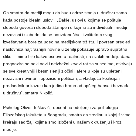
On smatra da mediji mogu da budu odraz stanja u društvu samo
kada postoje idealni uslovi. „Dakle, uslovi u kojima se poštuje
sloboda govora i sloboda štampe i u kojima su individualni mediji
nezavisni i slobodni da se pouzdanošću i kvalitetom svog
izveštavanja bore za udeo na medijskom tržištu. I površan pregled
naslovnica najtiražnijih novina u zemlji pokazuje upravo suprotnu
sliku – mimo bilo kakve osnove u realnosti, na svakih nedelju dana
prognozira se neki novi i neizbežni krvavi rat sa susedima, otkrivaju
se sve kreativniji i besmisleniji zločini i afere u koje su upleteni
nezavisni novinari i opozicioni političari, a vladajuća koalicija i
predsednik prikazuju kao jedina brana od opšteg haosa i beznađa
u društvu”, smatra Nikolić.
Psiholog Oliver Tošković, docent na odeljenju za psihologiju
Filozofskog fakulteta u Beogradu, smatra da sredinu u kojoj živimo
kreiraju sadržaji kojima smo izloženi u našem okruženju i kroz
medije.