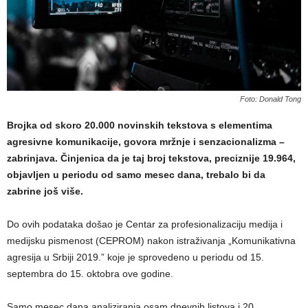
Foto: Donald Tong
Brojka od skoro 20.000 novinskih tekstova s elementima
agresivne komunikacije, govora mržnje i senzacionalizma –
zabrinjava. Činjenica da je taj broj tekstova, preciznije 19.964,
objavljen u periodu od samo mesec dana, trebalo bi da
zabrine još više.
Do ovih podataka došao je Centar za profesionalizaciju medija i
medijsku pismenost (CEPROM) nakon istraživanja „Komunikativna
agresija u Srbiji 2019.” koje je sprovedeno u periodu od 15.
septembra do 15. oktobra ove godine.
Samo mesec dana analiziranja osam dnevnih listova i 20