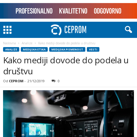
Naslovna
Analize
Kako mediji dovode do podela u društvu
ANALIZE
MEDIJSKA ETIKA
MEDIJSKA PISMENOST
VESTI
Kako mediji dovode do podela u
društvu
Od
CEPROM
-
21/12/2019
0