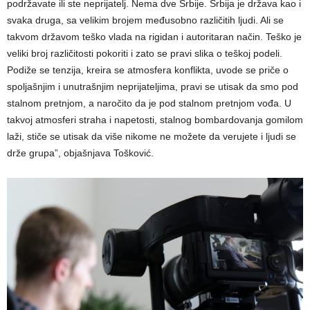
podržavate ili ste neprijatelj. Nema dve Srbije. Srbija je država kao i
svaka druga, sa velikim brojem međusobno različitih ljudi. Ali se
takvom državom teško vlada na rigidan i autoritaran način. Teško je
veliki broj različitosti pokoriti i zato se pravi slika o teškoj podeli.
Podiže se tenzija, kreira se atmosfera konflikta, uvode se priče o
spoljašnjim i unutrašnjim neprijateljima, pravi se utisak da smo pod
stalnom pretnjom, a naročito da je pod stalnom pretnjom vođa. U
takvoj atmosferi straha i napetosti, stalnog bombardovanja gomilom
laži, stiče se utisak da više nikome ne možete da verujete i ljudi se
drže grupa”, objašnjava Tošković.