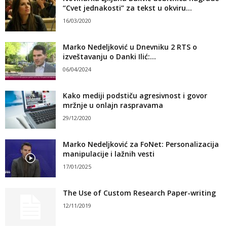
“Cvet jednakosti” za tekst u okviru...
16/03/2020
Marko Nedeljković u Dnevniku 2 RTS o
izveštavanju o Danki Ilić:...
06/04/2024
Kako mediji podstiču agresivnost i govor
mržnje u onlajn raspravama
29/12/2020
Marko Nedeljković za FoNet: Personalizacija
manipulacije i lažnih vesti
17/01/2025
The Use of Custom Research Paper-writing
12/11/2019