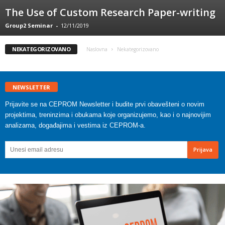
The Use of Custom Research Paper-writing
Group2 Seminar
-
12/11/2019
NEKATEGORIZOVANO
Naslovna
Nekategorizovano
NEWSLETTER
Prijavite se na CEPROM Newsletter i budite prvi obavešteni o novim
projektima, treninzima i obukama koje organizujemo, kao i o najnovijim
analizama, događajima i vestima iz CEPROM-a.