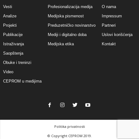
Vesti
Profesionalizacija medija
O nama
Analize
Medijska pismenost
Impressum
Projekti
Preduzetničko novinarstvo
Partneri
Publikacije
Mediji i digitalno doba
Uslovi korišćenja
Istraživanja
Medijska etika
Kontakt
Saopštenja
Obuke i treninzi
Video
CEPROM u medijima
Politika privatnosti
© Copyright CEPROM 2019.