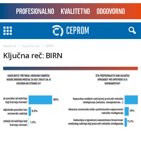
Naslovna
Ključne reči
BIRN
Ključna reč: BIRN