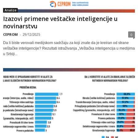
Analize
Izazovi primene veštačke inteligencije u
novinarstvu
CEPROM
-
29/12/2025
0
Da li biste verovali medijskom sadržaju za koji znate da je kreiran od strane
veštačke inteligencije? Rezultati istraživanja „Veštačka inteligencija u medijima
u Srbiji...