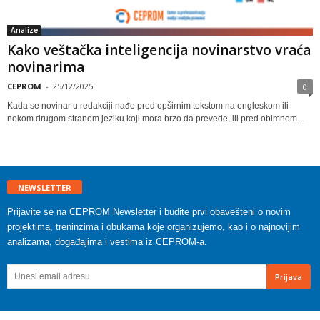
Analize
Kako veštačka inteligencija novinarstvo vraća
novinarima
CEPROM
-
25/12/2025
0
Kada se novinar u redakciji nađe pred opširnim tekstom na engleskom ili
nekom drugom stranom jeziku koji mora brzo da prevede, ili pred obimnom...
NEWSLETTER
Prijavite se na CEPROM Newsletter i budite prvi obavešteni o novim
projektima, treninzima i obukama koje organizujemo, kao i o najnovijim
analizama, događajima i vestima iz CEPROM-a.