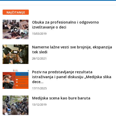
NAJČITANIJE
Obuka za profesionalno i odgovorno
izveštavanje o deci
15/03/2019
Namerne lažne vesti sve brojnije, ekspanzija
tek sledi
28/12/2021
Poziv na predstavljanje rezultata
istraživanja i panel diskusiju „Medijska slika
dece...
17/11/2025
Medijska scena kao bure baruta
13/12/2019