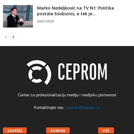
Marko Nedeljković na TV N1: Politika
postala šoubiznis, a tek je...
26/01/2024
Centar za profesionalizaciju medija i medijsku pismenost
Kontaktirajte nas:
kontakt@ceprom.rs
SADRŽAJ
RUBRIKE
VIŠE