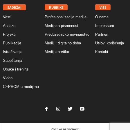
SADRŽAJ
RUBRIKE
VIŠE
Vesti
Profesionalizacija medija
O nama
Analize
Medijska pismenost
Impressum
Projekti
Preduzetničko novinarstvo
Partneri
Publikacije
Mediji i digitalno doba
Uslovi korišćenja
Istraživanja
Medijska etika
Kontakt
Saopštenja
Obuke i treninzi
Video
CEPROM u medijima
Politika privatnosti