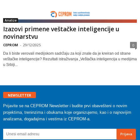
Analize
Izazovi primene veštačke inteligencije u
novinarstvu
CEPROM
-
29/12/2025
0
Da li biste verovali medijskom sadržaju za koji znate da je kreiran od strane
veštačke inteligencije? Rezultati istraživanja „Veštačka inteligencija u medijima
u Srbiji...
NEWSLETTER
Prijavite se na CEPROM Newsletter i budite prvi obavešteni o novim
projektima, treninzima i obukama koje organizujemo, kao i o najnovijim
analizama, događajima i vestima iz CEPROM-a.