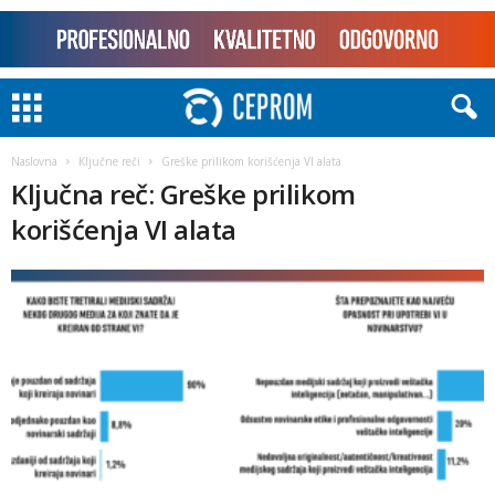
Naslovna
Ključne reči
Greške prilikom korišćenja VI alata
Ključna reč: Greške prilikom
korišćenja VI alata