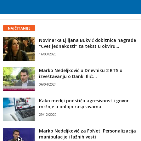
NAJČITANIJE
Novinarka Ljiljana Bukvić dobitnica nagrade
“Cvet jednakosti” za tekst u okviru...
16/03/2020
Marko Nedeljković u Dnevniku 2 RTS o
izveštavanju o Danki Ilić:...
06/04/2024
Kako mediji podstiču agresivnost i govor
mržnje u onlajn raspravama
29/12/2020
Marko Nedeljković za FoNet: Personalizacija
manipulacije i lažnih vesti