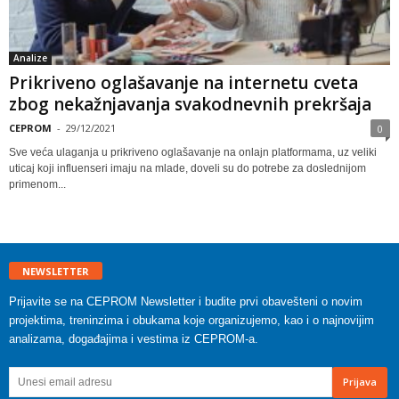
Analize
Prikriveno oglašavanje na internetu cveta
zbog nekažnjavanja svakodnevnih prekršaja
CEPROM
-
29/12/2021
0
Sve veća ulaganja u prikriveno oglašavanje na onlajn platformama, uz veliki
uticaj koji influenseri imaju na mlade, doveli su do potrebe za doslednijom
primenom...
NEWSLETTER
Prijavite se na CEPROM Newsletter i budite prvi obavešteni o novim
projektima, treninzima i obukama koje organizujemo, kao i o najnovijim
analizama, događajima i vestima iz CEPROM-a.