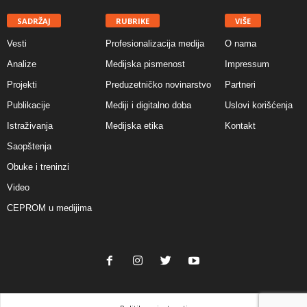
SADRŽAJ
RUBRIKE
VIŠE
Vesti
Profesionalizacija medija
O nama
Analize
Medijska pismenost
Impressum
Projekti
Preduzetničko novinarstvo
Partneri
Publikacije
Mediji i digitalno doba
Uslovi korišćenja
Istraživanja
Medijska etika
Kontakt
Saopštenja
Obuke i treninzi
Video
CEPROM u medijima