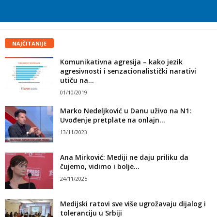
NAJČITANIJE
Komunikativna agresija – kako jezik
agresivnosti i senzacionalistički narativi
utiču na...
01/10/2019
Marko Nedeljković u Danu uživo na N1:
Uvođenje pretplate na onlajn...
13/11/2023
Ana Mirković: Mediji ne daju priliku da
čujemo, vidimo i bolje...
24/11/2025
Medijski ratovi sve više ugrožavaju dijalog i
toleranciju u Srbiji