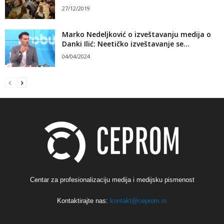
27/12/2019
Marko Nedeljković o izveštavanju medija o
Danki Ilić: Neetičko izveštavanje se...
04/04/2024
Centar za profesionalizaciju medija i medijsku pismenost
Kontaktirajte nas:
kontakt@ceprom.rs