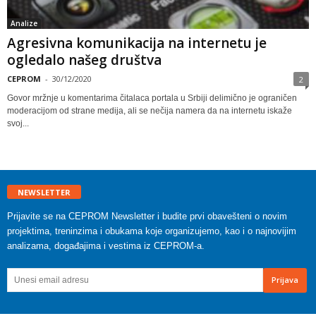
Analize
Agresivna komunikacija na internetu je
ogledalo našeg društva
CEPROM
-
30/12/2020
2
Govor mržnje u komentarima čitalaca portala u Srbiji delimično je ograničen
moderacijom od strane medija, ali se nečija namera da na internetu iskaže
svoj...
NEWSLETTER
Prijavite se na CEPROM Newsletter i budite prvi obavešteni o novim
projektima, treninzima i obukama koje organizujemo, kao i o najnovijim
analizama, događajima i vestima iz CEPROM-a.