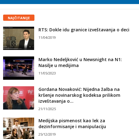
NAJČITANIJE
RTS: Dokle idu granice izveštavanja o deci
11/04/2019
Marko Nedeljković u Newsnight na N1:
Nasilje u medijima
11/05/2023
Gordana Novaković: Nijedna žalba na
kršenje novinarskog kodeksa prilikom
izveštavanja o...
21/11/2025
Medijska pismenost kao lek za
dezinformisanje i manipulaciju
25/12/2019