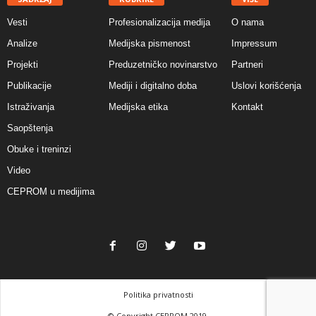
Vesti
Profesionalizacija medija
O nama
Analize
Medijska pismenost
Impressum
Projekti
Preduzetničko novinarstvo
Partneri
Publikacije
Mediji i digitalno doba
Uslovi korišćenja
Istraživanja
Medijska etika
Kontakt
Saopštenja
Obuke i treninzi
Video
CEPROM u medijima
Politika privatnosti
© Copyright CEPROM 2019.