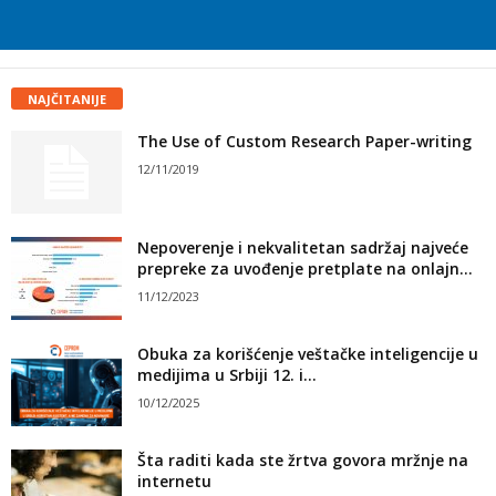
NAJČITANIJE
The Use of Custom Research Paper-writing
12/11/2019
Nepoverenje i nekvalitetan sadržaj najveće
prepreke za uvođenje pretplate na onlajn...
11/12/2023
Obuka za korišćenje veštačke inteligencije u
medijima u Srbiji 12. i...
10/12/2025
Šta raditi kada ste žrtva govora mržnje na
internetu