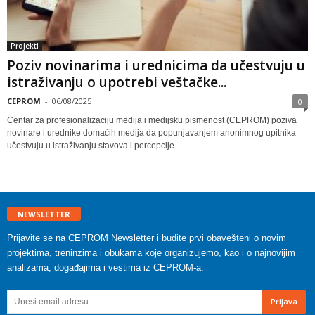
Projekti
Poziv novinarima i urednicima da učestvuju u
istraživanju o upotrebi veštačke...
CEPROM
-
06/08/2025
0
Centar za profesionalizaciju medija i medijsku pismenost (CEPROM) poziva
novinare i urednike domaćih medija da popunjavanjem anonimnog upitnika
učestvuju u istraživanju stavova i percepcije...
NEWSLETTER
Prijavite se na CEPROM Newsletter i budite prvi obavešteni o novim
projektima, treninzima i obukama koje organizujemo, kao i o najnovijim
analizama, događajima i vestima iz CEPROM-a.