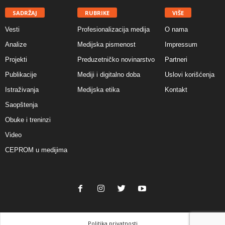
SADRŽAJ
RUBRIKE
VIŠE
Vesti
Profesionalizacija medija
O nama
Analize
Medijska pismenost
Impressum
Projekti
Preduzetničko novinarstvo
Partneri
Publikacije
Mediji i digitalno doba
Uslovi korišćenja
Istraživanja
Medijska etika
Kontakt
Saopštenja
Obuke i treninzi
Video
CEPROM u medijima
Politika privatnosti