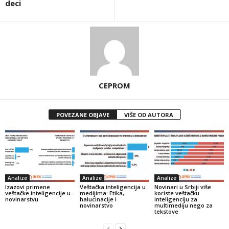
deci
CEPROM
POVEZANE OBJAVE
VIŠE OD AUTORA
Analize
Analize
Analize
Izazovi primene
Veštačka inteligencija u
Novinari u Srbiji više
veštačke inteligencije u
medijima: Etika,
koriste veštačku
novinarstvu
halucinacije i
inteligenciju za
novinarstvo
multimediju nego za
tekstove