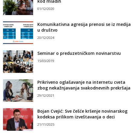
kod mladih
01/12/2020
Komunikativna agresija prenosi se iz medija
u društvo
20/12/2024
Seminar o preduzetničkom novinarstvu
15/03/2019
Prikriveno oglašavanje na internetu cveta
zbog nekažnjavanja svakodnevnih prekršaja
29/12/2021
Bojan Cvejić: Sve češće kršenje novinarskog
kodeksa prilikom izveštavanja o deci
21/11/2025