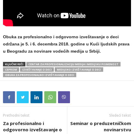
Obuka za profesionalno i odgovorno izveštavanje o deci
održana je 5. i 6. decembra 2018. godine u Kući ljudskih prava
u Beogradu za novinare vodećih medija u Srbiji.
KLJUČNE REČI
CENTAR ZA PROFESIONALIZACIJU MEDIJA I MEDIJSKU PISMENOST
CEPROM
IZVEŠTAVANJE O DECI
MEDIJSKO IZVEŠTAVANJE O DECI
OBUKA ZA PROFESIONALNO IZVEŠTAVANJE O DECI
Prethodni tekst
Sledeći tekst
Za profesionalno i
Seminar o preduzetničkom
odgovorno izveštavanje o
novinarstvu