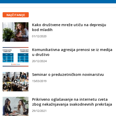
NAJČITANIJE
Kako društvene mreže utiču na depresiju
kod mladih
01/12/2020
Komunikativna agresija prenosi se iz medija
u društvo
20/12/2024
Seminar o preduzetničkom novinarstvu
15/03/2019
Prikriveno oglašavanje na internetu cveta
zbog nekažnjavanja svakodnevnih prekršaja
29/12/2021