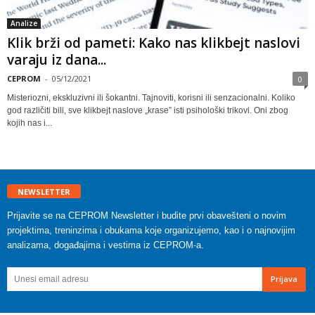
Analize
Klik brži od pameti: Kako nas klikbejt naslovi
varaju iz dana...
CEPROM
-
05/12/2021
0
Misteriozni, ekskluzivni ili šokantni. Tajnoviti, korisni ili senzacionalni. Koliko
god različiti bili, sve klikbejt naslove „krase” isti psihološki trikovi. Oni zbog
kojih nas i...
NEWSLETTER
Prijavite se na CEPROM Newsletter i budite prvi obavešteni o novim
projektima, treninzima i obukama koje organizujemo, kao i o najnovijim
analizama, događajima i vestima iz CEPROM-a.