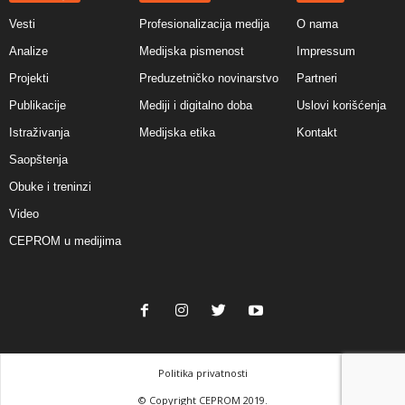
Vesti
Profesionalizacija medija
O nama
Analize
Medijska pismenost
Impressum
Projekti
Preduzetničko novinarstvo
Partneri
Publikacije
Mediji i digitalno doba
Uslovi korišćenja
Istraživanja
Medijska etika
Kontakt
Saopštenja
Obuke i treninzi
Video
CEPROM u medijima
Politika privatnosti
© Copyright CEPROM 2019.