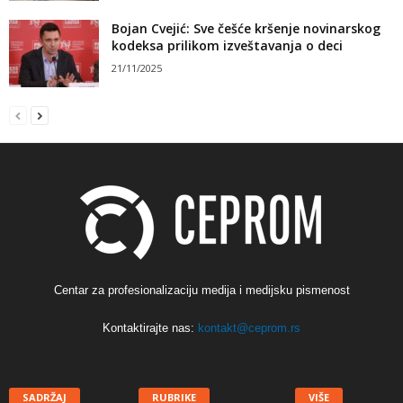
Bojan Cvejić: Sve češće kršenje novinarskog
kodeksa prilikom izveštavanja o deci
21/11/2025
Centar za profesionalizaciju medija i medijsku pismenost
Kontaktirajte nas:
kontakt@ceprom.rs
SADRŽAJ
RUBRIKE
VIŠE