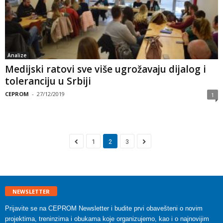
Analize
Medijski ratovi sve više ugrožavaju dijalog i
toleranciju u Srbiji
CEPROM
-
27/12/2019
1
1
2
3
NEWSLETTER
Prijavite se na CEPROM Newsletter i budite prvi obavešteni o novim
projektima, treninzima i obukama koje organizujemo, kao i o najnovijim