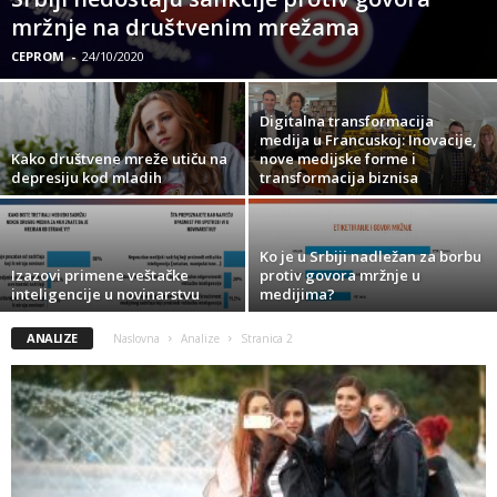
mržnje na društvenim mrežama
CEPROM
-
24/10/2020
Digitalna transformacija
medija u Francuskoj: Inovacije,
Kako društvene mreže utiču na
nove medijske forme i
depresiju kod mladih
transformacija biznisa
Ko je u Srbiji nadležan za borbu
Izazovi primene veštačke
protiv govora mržnje u
inteligencije u novinarstvu
medijima?
ANALIZE
Naslovna
Analize
Stranica 2