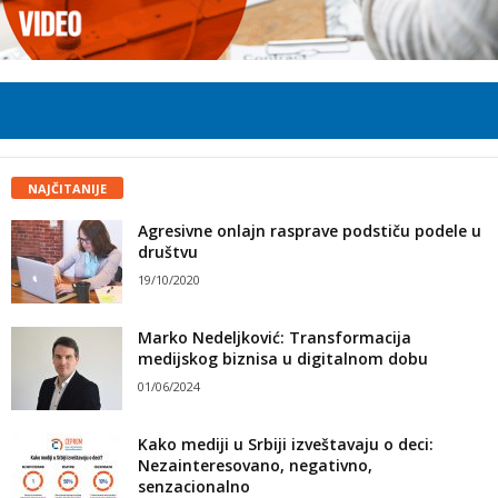
NAJČITANIJE
Agresivne onlajn rasprave podstiču podele u
društvu
19/10/2020
Marko Nedeljković: Transformacija
medijskog biznisa u digitalnom dobu
01/06/2024
Kako mediji u Srbiji izveštavaju o deci:
Nezainteresovano, negativno,
senzacionalno