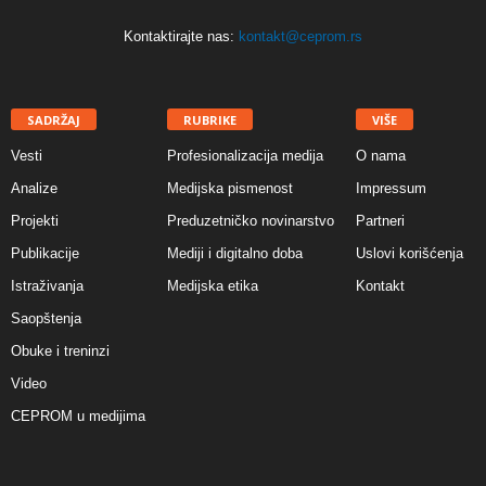
Kontaktirajte nas:
kontakt@ceprom.rs
SADRŽAJ
RUBRIKE
VIŠE
Vesti
Profesionalizacija medija
O nama
Analize
Medijska pismenost
Impressum
Projekti
Preduzetničko novinarstvo
Partneri
Publikacije
Mediji i digitalno doba
Uslovi korišćenja
Istraživanja
Medijska etika
Kontakt
Saopštenja
Obuke i treninzi
Video
CEPROM u medijima