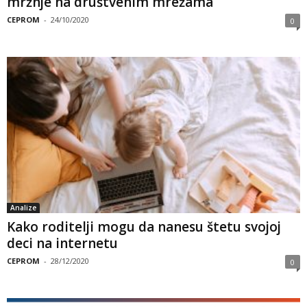
mržnje na društvenim mrežama
CEPROM
-
24/10/2020
0
Analize
Kako roditelji mogu da nanesu štetu svojoj
deci na internetu
CEPROM
-
28/12/2020
0