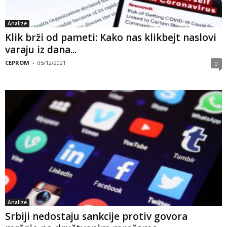
Analize
Klik brži od pameti: Kako nas klikbejt naslovi
varaju iz dana...
CEPROM
-
05/12/2021
0
Analize
Srbiji nedostaju sankcije protiv govora