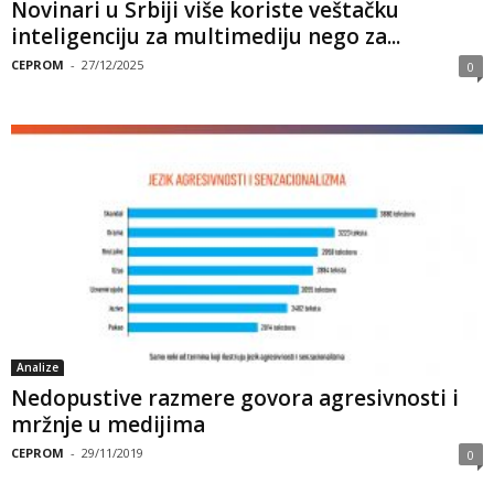
Novinari u Srbiji više koriste veštačku
inteligenciju za multimediju nego za...
CEPROM
-
27/12/2025
0
Analize
Nedopustive razmere govora agresivnosti i
mržnje u medijima
CEPROM
-
29/11/2019
0