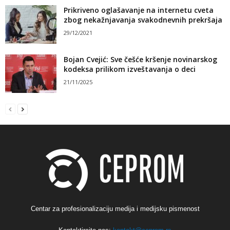
Prikriveno oglašavanje na internetu cveta
zbog nekažnjavanja svakodnevnih prekršaja
29/12/2021
Bojan Cvejić: Sve češće kršenje novinarskog
kodeksa prilikom izveštavanja o deci
21/11/2025
Centar za profesionalizaciju medija i medijsku pismenost