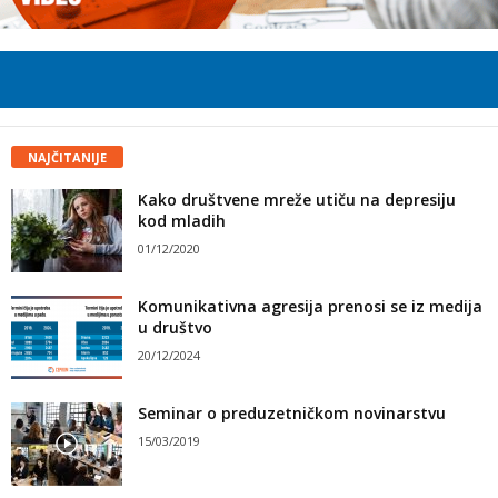
NAJČITANIJE
Kako društvene mreže utiču na depresiju
kod mladih
01/12/2020
Komunikativna agresija prenosi se iz medija
u društvo
20/12/2024
Seminar o preduzetničkom novinarstvu
15/03/2019