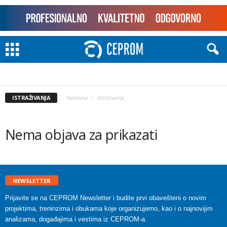
ISTRAŽIVANJA
Naslovna
Istraživanja
Nema objava za prikazati
NEWSLETTER
Prijavite se na CEPROM Newsletter i budite prvi obavešteni o novim
projektima, treninzima i obukama koje organizujemo, kao i o najnovijim
analizama, događajima i vestima iz CEPROM-a.