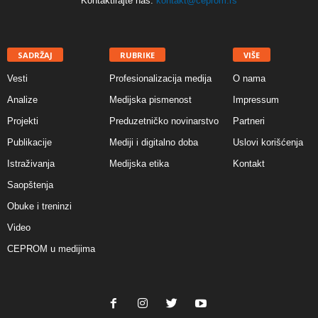
Kontaktirajte nas:
kontakt@ceprom.rs
SADRŽAJ
RUBRIKE
VIŠE
Vesti
Profesionalizacija medija
O nama
Analize
Medijska pismenost
Impressum
Projekti
Preduzetničko novinarstvo
Partneri
Publikacije
Mediji i digitalno doba
Uslovi korišćenja
Istraživanja
Medijska etika
Kontakt
Saopštenja
Obuke i treninzi
Video
CEPROM u medijima