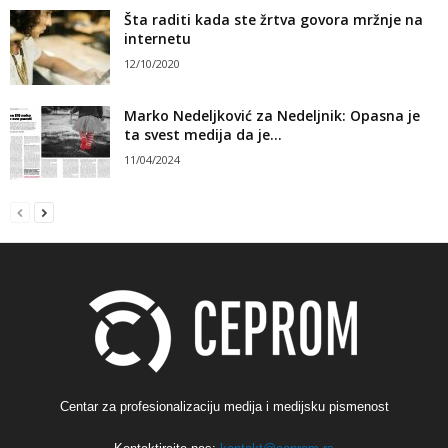
Šta raditi kada ste žrtva govora mržnje na
internetu
12/10/2020
Marko Nedeljković za Nedeljnik: Opasna je
ta svest medija da je...
11/04/2024
Centar za profesionalizaciju medija i medijsku pismenost