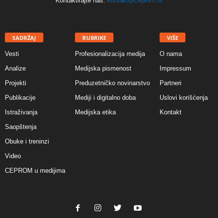
Kontaktirajte nas:
kontakt@ceprom.rs
SADRŽAJ
RUBRIKE
VIŠE
Vesti
Profesionalizacija medija
O nama
Analize
Medijska pismenost
Impressum
Projekti
Preduzetničko novinarstvo
Partneri
Publikacije
Mediji i digitalno doba
Uslovi korišćenja
Istraživanja
Medijska etika
Kontakt
Saopštenja
Obuke i treninzi
Video
CEPROM u medijima