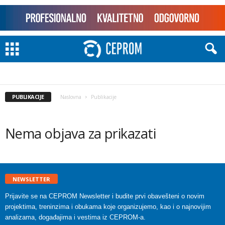
PUBLIKACIJE
Naslovna
Publikacije
Nema objava za prikazati
NEWSLETTER
Prijavite se na CEPROM Newsletter i budite prvi obavešteni o novim
projektima, treninzima i obukama koje organizujemo, kao i o najnovijim
analizama, događajima i vestima iz CEPROM-a.