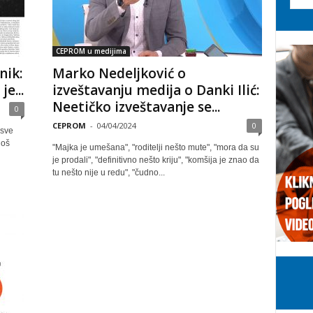
CEPROM u medijima
nik:
Marko Nedeljković o
e...
izveštavanju medija o Danki Ilić:
Neetičko izveštavanje se...
0
CEPROM
-
04/04/2024
0
 sve
još
"Majka je umešana", "roditelji nešto mute", "mora da su
je prodali", "definitivno nešto kriju", "komšija je znao da
tu nešto nije u redu", "čudno...