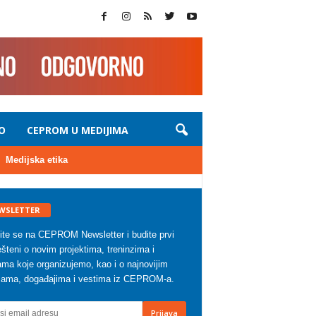
O
CEPROM U MEDIJIMA
Medijska etika
WSLETTER
vite se na CEPROM Newsletter i budite prvi
šteni o novim projektima, treninzima i
ma koje organizujemo, kao i o najnovijim
zama, događajima i vestima iz CEPROM-a.