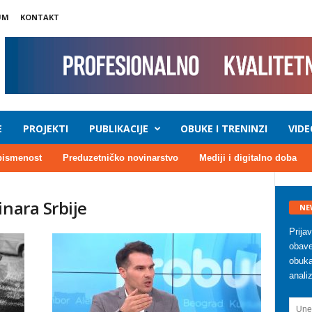
UM
KONTAKT
E
PROJEKTI
PUBLIKACIJE
OBUKE I TRENINZI
VIDE
pismenost
Preduzetničko novinarstvo
Mediji i digitalno doba
inara Srbije
NE
Prija
obave
obuka
anali