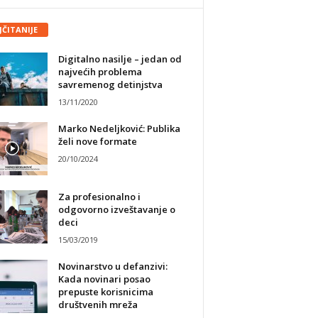
JČITANIJE
Digitalno nasilje – jedan od
najvećih problema
savremenog detinjstva
13/11/2020
Marko Nedeljković: Publika
želi nove formate
20/10/2024
Za profesionalno i
odgovorno izveštavanje o
deci
15/03/2019
Novinarstvo u defanzivi:
Kada novinari posao
prepuste korisnicima
društvenih mreža