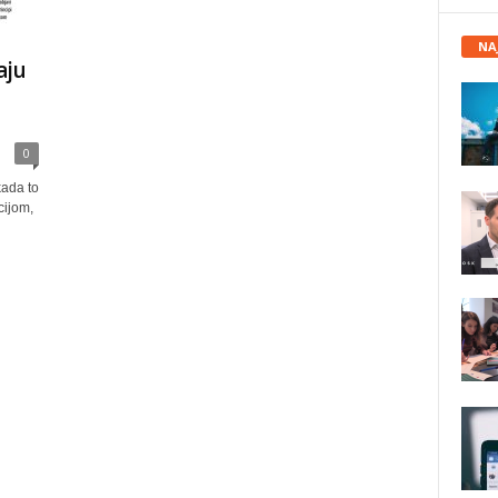
NA
aju
0
kada to
cijom,