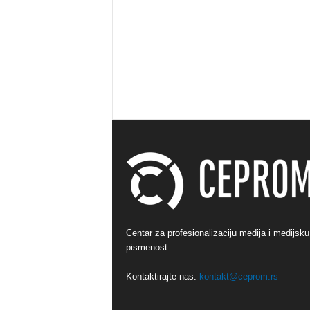
Centar za profesionalizaciju medija i medijsku
pismenost
Kontaktirajte nas:
kontakt@ceprom.rs