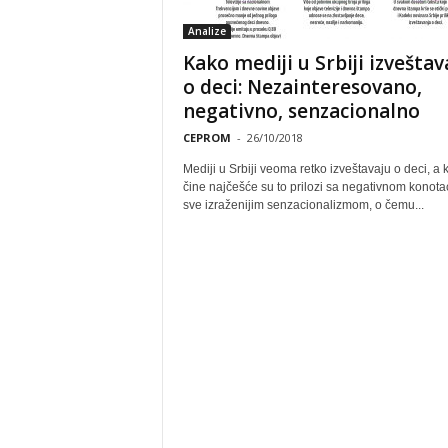
Analize
Kako mediji u Srbiji izveštav
o deci: Nezainteresovano,
negativno, senzacionalno
CEPROM
-
26/10/2018
Mediji u Srbiji veoma retko izveštavaju o deci, a 
čine najčešće su to prilozi sa negativnom konota
sve izraženijim senzacionalizmom, o čemu...