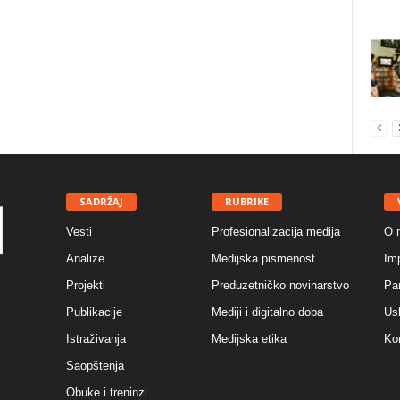
SADRŽAJ
RUBRIKE
Vesti
Profesionalizacija medija
O 
Analize
Medijska pismenost
Im
Projekti
Preduzetničko novinarstvo
Par
Publikacije
Mediji i digitalno doba
Usl
Istraživanja
Medijska etika
Ko
Saopštenja
Obuke i treninzi