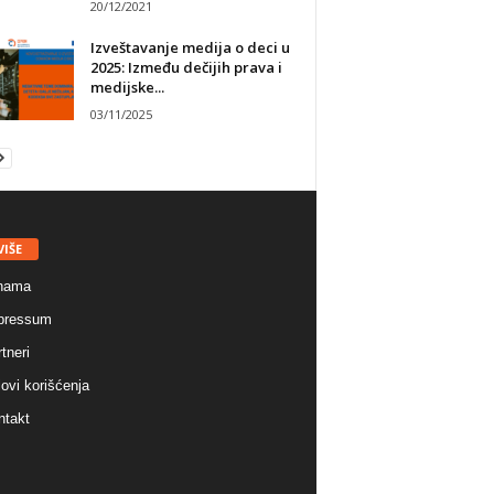
20/12/2021
Izveštavanje medija o deci u
2025: Između dečijih prava i
medijske...
03/11/2025
VIŠE
nama
pressum
tneri
ovi korišćenja
ntakt