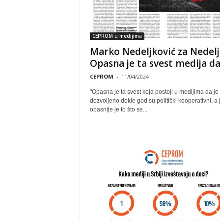
CEPROM u medijima
Marko Nedeljković za Nedelj
Opasna je ta svest medija da j
CEPROM
-
11/04/2024
"Opasna je ta svest koja postoji u medijima da je
dozvoljeno dokle god su politički kooperativni, a 
opasnije je to što se...