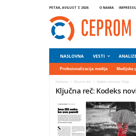
PETAK, AVGUST 7, 2026
O NAMA
IMPRESS
C
E
P
R
O
M
NASLOVNA
VESTI
ANALIZ
Profesionalizacija medija
Medijska 
Naslovna
Ključne reči
Kodeks novinara Srbije
Ključna reč: Kodeks nov