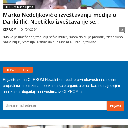
CEPROM u medijima
Marko Nedeljković o izveštavanju medija o
Danki Ilić: Neetičko izveštavanje se...
CEPROM
-
04/04/2024
0
"Majka je umešana", "roditelji nešto mute", "mora da su je prodali", "definitivno
nešto kriju", "komšija je znao da tu nešto nije u redu", "čudno...
NEWSLETTER
Prijavite se na CEPROM Newsletter i budite prvi obavešteni o novim
projektima, treninzima i obukama koje organizujemo, kao i o najnovijim
analizama, događajima i vestima iz CEPROM-a.