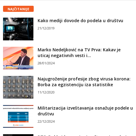
NAJČITANIJE
Kako mediji dovode do podela u društvu
21/12/2019
Marko Nedeljković na TV Prva: Kakav je
uticaj negativnih vesti i...
28/01/2024
Najugroženije profesije zbog virusa korona:
Borba za egzistenciju iza statistike
11/12/2020
Militarizacija izveštavanja osnažuje podele u
društvu
22/12/2024