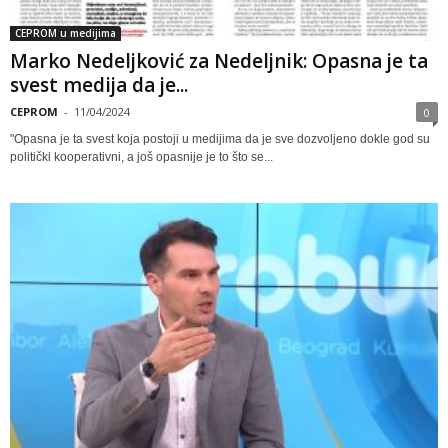
CEPROM u medijima
Marko Nedeljković za Nedeljnik: Opasna je ta
svest medija da je...
CEPROM
-
11/04/2024
0
"Opasna je ta svest koja postoji u medijima da je sve dozvoljeno dokle god su
politički kooperativni, a još opasnije je to što se...