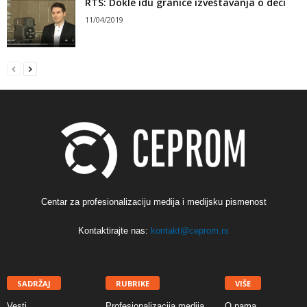
RTS: Dokle idu granice izveštavanja o deci
11/04/2019
Centar za profesionalizaciju medija i medijsku pismenost
Kontaktirajte nas:
kontakt@ceprom.rs
SADRŽAJ
RUBRIKE
VIŠE
Vesti
Profesionalizacija medija
O nama