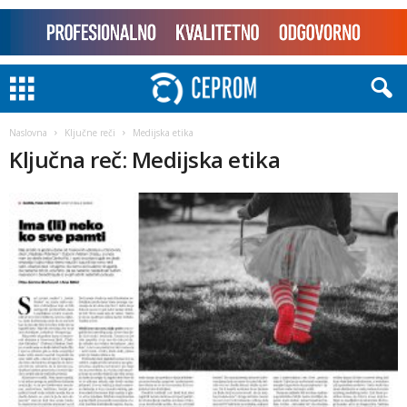
Naslovna
Ključne reči
Medijska etika
Ključna reč: Medijska etika