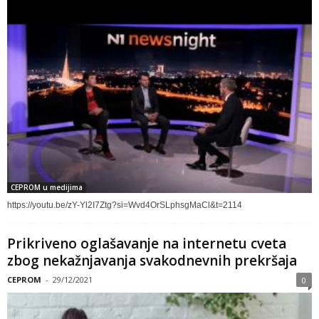
CEPROM u medijima
https://youtu.be/zY-Yl2I7Ztg?si=Wvd4OrSLphsgMaCl&t=2114
Prikriveno oglašavanje na internetu cveta
zbog nekažnjavanja svakodnevnih prekršaja
CEPROM
-
29/12/2021
0