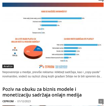
Analize
Nepoverenje u medije, previše reklama i klikbejt sadržaja, kao i „copy-paste”
novinarstvo, vodeći su razlozi zbog kojih građani Srbije ne bi bili spremni da...
Poziv na obuku za biznis modele i
monetizaciju sadržaja onlajn medija
CEPROM
-
01/12/2023
0