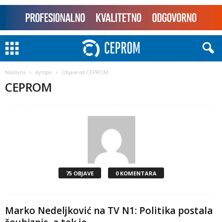
Naslovna
Аутори
Objave od CEPROM
CEPROM
75 OBJAVE
0 KOMENTARA
Marko Nedeljković na TV N1: Politika postala