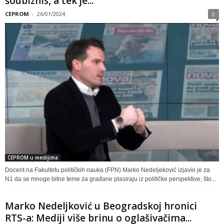
šoubiznis, a tek je...
CEPROM
-
26/01/2024
0
CEPROM u medijima
Docent na Fakultetu političkih nauka (FPN) Marko Nedeljeković izjavio je za
N1 da se mnoge bitne teme za građane plasiraju iz političke perspektive, što...
Marko Nedeljković u Beogradskoj hronici
RTS-a: Mediji više brinu o oglašivačima...