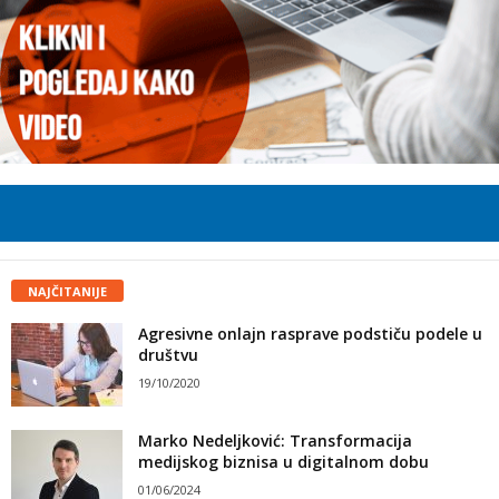
NAJČITANIJE
Agresivne onlajn rasprave podstiču podele u
društvu
19/10/2020
Marko Nedeljković: Transformacija
medijskog biznisa u digitalnom dobu
01/06/2024