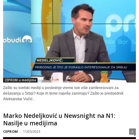
CEPROM u medijima
Zašto su svetski mediji u poslednje vreme sve više zainteresovani za
dešavanja u Srbiji? Koje ih teme najviše zanimaju? Zašto je predsednik
Aleksandar Vučić...
Marko Nedeljković u Newsnight na N1:
Nasilje u medijima
CEPROM
-
11/05/2023
0