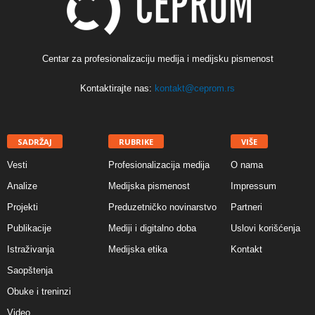
Centar za profesionalizaciju medija i medijsku pismenost
Kontaktirajte nas:
kontakt@ceprom.rs
SADRŽAJ
RUBRIKE
VIŠE
Vesti
Profesionalizacija medija
O nama
Analize
Medijska pismenost
Impressum
Projekti
Preduzetničko novinarstvo
Partneri
Publikacije
Mediji i digitalno doba
Uslovi korišćenja
Istraživanja
Medijska etika
Kontakt
Saopštenja
Obuke i treninzi
Video