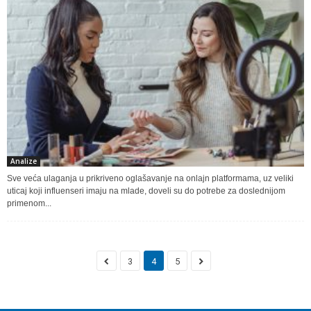
Analize
Sve veća ulaganja u prikriveno oglašavanje na onlajn platformama, uz veliki
uticaj koji influenseri imaju na mlade, doveli su do potrebe za doslednijom
primenom...
3
4
5