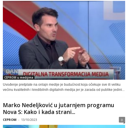
CEPROM u medijima
Uvođenje pretplate na onlajn medije je budućnost koja očekuje sve ili veliku
većinu kvalitetnih i kredibilnih digitalnih medija jer je zarada od publike jedini...
Marko Nedeljković u jutarnjem programu
Nova S: Kako i kada strani...
CEPROM
-
13/10/2023
0