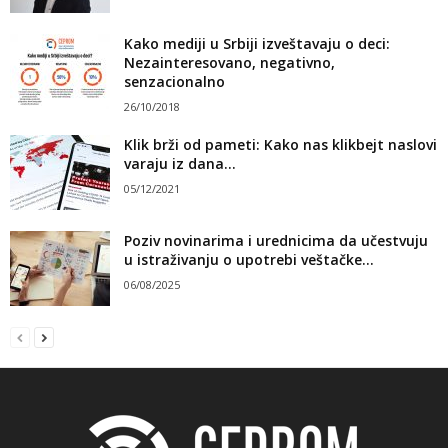
Kako mediji u Srbiji izveštavaju o deci:
Nezainteresovano, negativno,
senzacionalno
26/10/2018
Klik brži od pameti: Kako nas klikbejt naslovi
varaju iz dana...
05/12/2021
Poziv novinarima i urednicima da učestvuju
u istraživanju o upotrebi veštačke...
06/08/2025