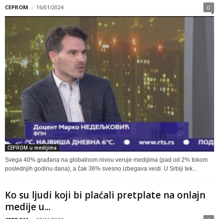
CEPROM
-
16/01/2024
0
CEPROM u medijima
Svega 40% građana na globalnom nivou veruje medijima (pad od 2% tokom
poslednjih godinu dana), a čak 36% svesno izbegava vesti. U Srbiji tek...
Ko su ljudi koji bi plaćali pretplate na onlajn
medije u...