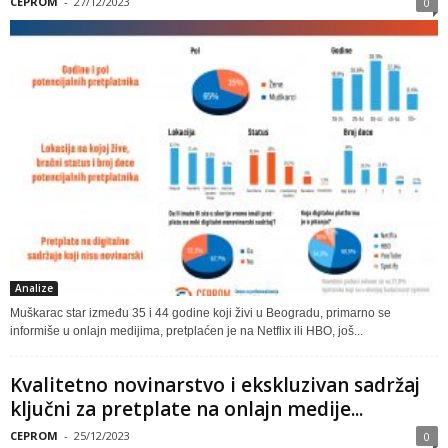
CEPROM
-
27/12/2023
0
Analize
Muškarac star između 35 i 44 godine koji živi u Beogradu, primarno se
informiše u onlajn medijima, pretplaćen je na Netflix ili HBO, još...
Kvalitetno novinarstvo i ekskluzivan sadržaj
ključni za pretplate na onlajn medije...
CEPROM
-
25/12/2023
0