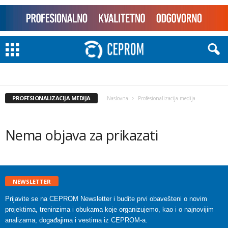
PROFESIONALIZACIJA MEDIJA
Naslovna
Profesionalizacija medija
Nema objava za prikazati
NEWSLETTER
Prijavite se na CEPROM Newsletter i budite prvi obavešteni o novim
projektima, treninzima i obukama koje organizujemo, kao i o najnovijim
analizama, događajima i vestima iz CEPROM-a.