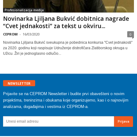
Profesionalizacija medija
Novinarka Ljiljana Bukvić dobitnica nagrade
“Cvet jednakosti” za tekst u okviru...
CEPROM
-
16/03/2020
0
Novinarka Ljiljana Bukvić sveukupna je pobednica konkursa "Cvet jednakosti"
za 2020. godinu koji raspisuje Udruženje distrofičara Zlatiborskog okruga u
Užicu. Žiri je jednoglasno odlučio...
NEWSLETTER
Prijavite se na CEPROM Newsletter i budite prvi obavešteni o novim
projektima, treninzima i obukama koje organizujemo, kao i o najnovijim
analizama, događajima i vestima iz CEPROM-a.