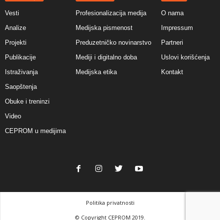
Vesti
Profesionalizacija medija
O nama
Analize
Medijska pismenost
Impressum
Projekti
Preduzetničko novinarstvo
Partneri
Publikacije
Mediji i digitalno doba
Uslovi korišćenja
Istraživanja
Medijska etika
Kontakt
Saopštenja
Obuke i treninzi
Video
CEPROM u medijima
Politika privatnosti
© Copyright CEPROM 2019.