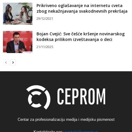
Prikriveno oglašavanje na internetu cveta
zbog nekažnjavanja svakodnevnih prekršaja
29/12/2021
Bojan Cvejić: Sve češće kršenje novinarskog
kodeksa prilikom izveštavanja o deci
21/11/2025
Centar za profesionalizaciju medija i medijsku pismenost
Kontaktirajte nas:
kontakt@ceprom.rs