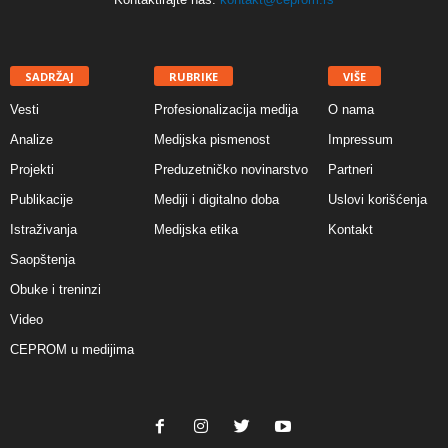
SADRŽAJ
RUBRIKE
VIŠE
Vesti
Profesionalizacija medija
O nama
Analize
Medijska pismenost
Impressum
Projekti
Preduzetničko novinarstvo
Partneri
Publikacije
Mediji i digitalno doba
Uslovi korišćenja
Istraživanja
Medijska etika
Kontakt
Saopštenja
Obuke i treninzi
Video
CEPROM u medijima