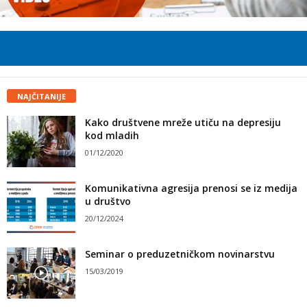
NAJČITANIJE
Kako društvene mreže utiču na depresiju
kod mladih
01/12/2020
Komunikativna agresija prenosi se iz medija
u društvo
20/12/2024
Seminar o preduzetničkom novinarstvu
15/03/2019