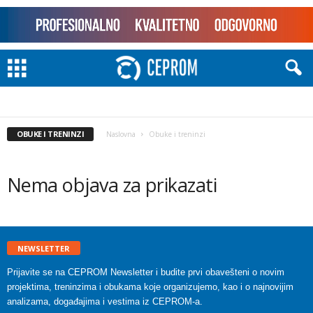
OBUKE I TRENINZI
Naslovna
Obuke i treninzi
Nema objava za prikazati
NEWSLETTER
Prijavite se na CEPROM Newsletter i budite prvi obavešteni o novim
projektima, treninzima i obukama koje organizujemo, kao i o najnovijim
analizama, događajima i vestima iz CEPROM-a.