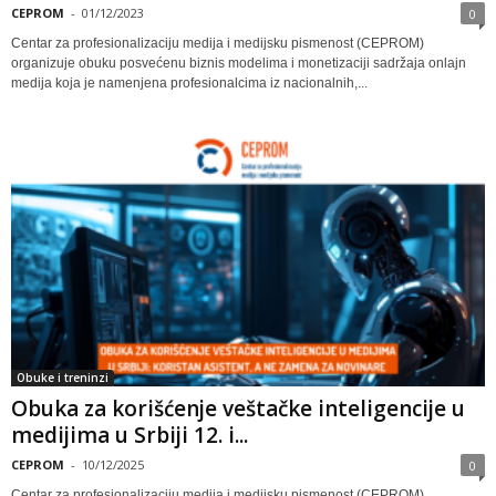
CEPROM
-
01/12/2023
0
Centar za profesionalizaciju medija i medijsku pismenost (CEPROM)
organizuje obuku posvećenu biznis modelima i monetizaciji sadržaja onlajn
medija koja je namenjena profesionalcima iz nacionalnih,...
Obuke i treninzi
Obuka za korišćenje veštačke inteligencije u
medijima u Srbiji 12. i...
CEPROM
-
10/12/2025
0
Centar za profesionalizaciju medija i medijsku pismenost (CEPROM)