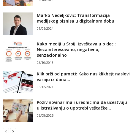
Marko Nedeljković: Transformacija
medijskog biznisa u digitalnom dobu
01/06/2024
Kako mediji u Srbiji izveštavaju o deci:
Nezainteresovano, negativno,
senzacionalno
26/10/2018
Klik brži od pameti: Kako nas klikbejt naslovi
varaju iz dana...
05/12/2021
Poziv novinarima i urednicima da učestvuju
u istraživanju o upotrebi veštačke...
06/08/2025