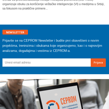
organizuje obuku za korišćenje veštačke inteligencije (VI) u medijima u Srbiji,
sa fokusom na praktične primere...
NEWSLETTER
Prijavite se na CEPROM Newsletter i budite prvi obavešteni o novim
projektima, treninzima i obukama koje organizujemo, kao i o najnovijim
analizama, događajima i vestima iz CEPROM-a.