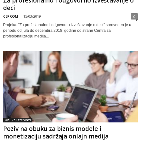
Za profesionalno i odgovorno izveštavanje o
deci
CEPROM
-
15/03/2019
0
Projekat "Za profesionalno i odgovorno izveštavanje o deci" sproveden je u
periodu od jula do decembra 2018. godine od strane Centra za
profesionalizaciju medija...
Obuke i treninzi
Poziv na obuku za biznis modele i
monetizaciju sadržaja onlajn medija