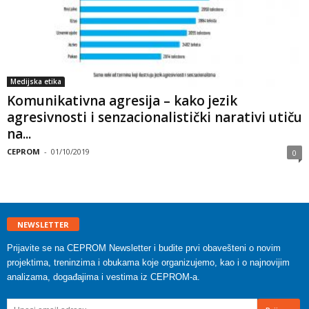
Medijska etika
Komunikativna agresija – kako jezik
agresivnosti i senzacionalistički narativi utiču
na...
CEPROM
-
01/10/2019
0
NEWSLETTER
Prijavite se na CEPROM Newsletter i budite prvi obavešteni o novim
projektima, treninzima i obukama koje organizujemo, kao i o najnovijim
analizama, događajima i vestima iz CEPROM-a.