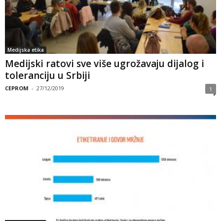
Medijska etika
Medijski ratovi sve više ugrožavaju dijalog i
toleranciju u Srbiji
CEPROM
-
27/12/2019
1