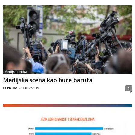
Medijska etika
Medijska scena kao bure baruta
CEPROM
-
13/12/2019
0