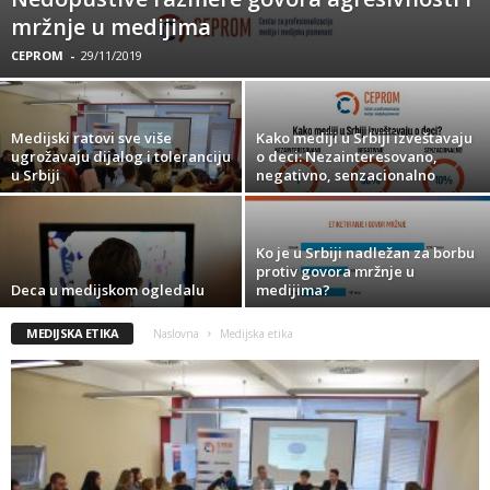
mržnje u medijima
CEPROM
-
29/11/2019
Medijski ratovi sve više
Kako mediji u Srbiji izveštavaju
ugrožavaju dijalog i toleranciju
o deci: Nezainteresovano,
u Srbiji
negativno, senzacionalno
Ko je u Srbiji nadležan za borbu
protiv govora mržnje u
Deca u medijskom ogledalu
medijima?
MEDIJSKA ETIKA
Naslovna
Medijska etika