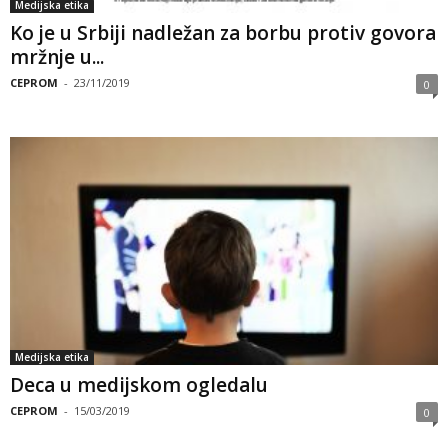
Medijska etika
Ko je u Srbiji nadležan za borbu protiv govora
mržnje u...
CEPROM
-
23/11/2019
0
Medijska etika
Deca u medijskom ogledalu
CEPROM
-
15/03/2019
0