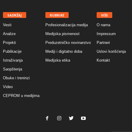
SADRŽAJ
RUBRIKE
VIŠE
Vesti
Profesionalizacija medija
O nama
Analize
Medijska pismenost
Impressum
Projekti
Preduzetničko novinarstvo
Partneri
Publikacije
Mediji i digitalno doba
Uslovi korišćenja
Istraživanja
Medijska etika
Kontakt
Saopštenja
Obuke i treninzi
Video
CEPROM u medijima