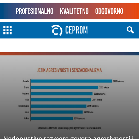
Nedopustive razmere govora agresivnosti i