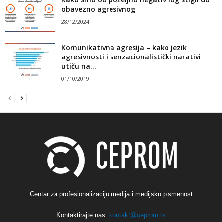
obavezno agresivnog
28/12/2024
Komunikativna agresija – kako jezik
agresivnosti i senzacionalistički narativi
utiču na...
01/10/2019
Centar za profesionalizaciju medija i medijsku pismenost
Kontaktirajte nas:
kontakt@ceprom.rs