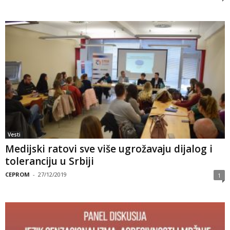
Vesti
Medijski ratovi sve više ugrožavaju dijalog i
toleranciju u Srbiji
CEPROM
-
27/12/2019
1