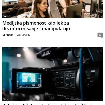
Vesti
Medijska pismenost kao lek za
dezinformisanje i manipulaciju
CEPROM
-
25/12/2019
0
Vesti