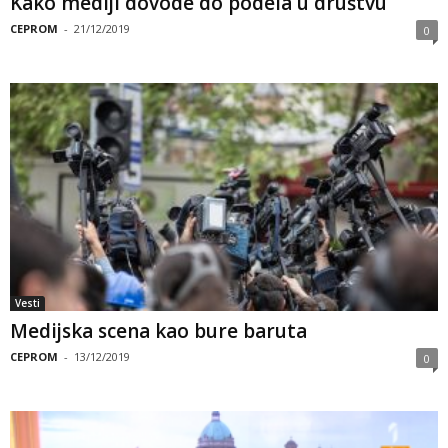
Kako mediji dovode do podela u društvu
CEPROM
-
21/12/2019
0
Vesti
Medijska scena kao bure baruta
CEPROM
-
13/12/2019
0