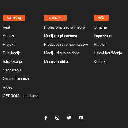
SADRŽAJ
RUBRIKE
VIŠE
Vesti
Profesionalizacija medija
O nama
Analize
Medijska pismenost
Impressum
Projekti
Preduzetničko novinarstvo
Partneri
Publikacije
Mediji i digitalno doba
Uslovi korišćenja
Istraživanja
Medijska etika
Kontakt
Saopštenja
Obuke i treninzi
Video
CEPROM u medijima