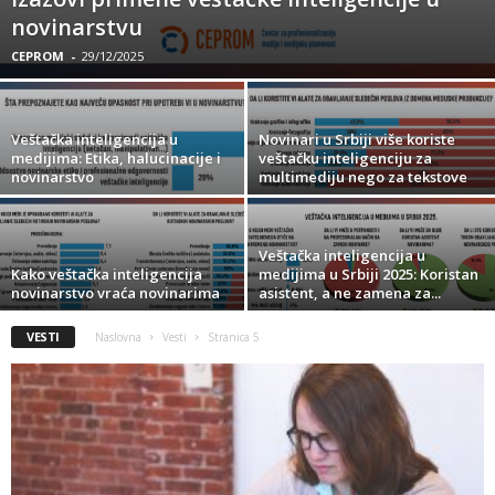
novinarstvu
CEPROM
-
29/12/2025
Veštačka inteligencija u
Novinari u Srbiji više koriste
medijima: Etika, halucinacije i
veštačku inteligenciju za
novinarstvo
multimediju nego za tekstove
Veštačka inteligencija u
Kako veštačka inteligencija
medijima u Srbiji 2025: Koristan
novinarstvo vraća novinarima
asistent, a ne zamena za...
VESTI
Naslovna
Vesti
Stranica 5