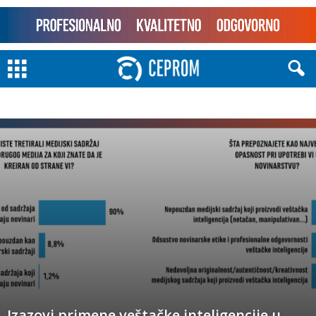
Izazovi primene veštačke inteligencije u