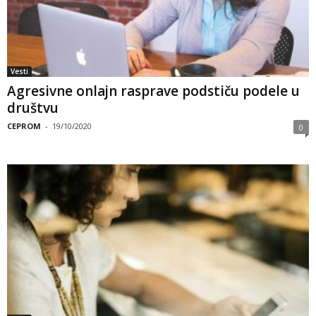
Vesti
Agresivne onlajn rasprave podstiču podele u
društvu
CEPROM
-
19/10/2020
0