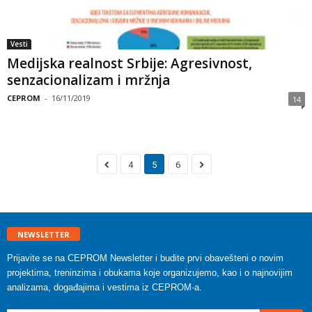
Vesti
Medijska realnost Srbije: Agresivnost,
senzacionalizam i mržnja
CEPROM
-
16/11/2019
14
4
5
6
NEWSLETTER
Prijavite se na CEPROM Newsletter i budite prvi obavešteni o novim
projektima, treninzima i obukama koje organizujemo, kao i o najnovijim
analizama, događajima i vestima iz CEPROM-a.