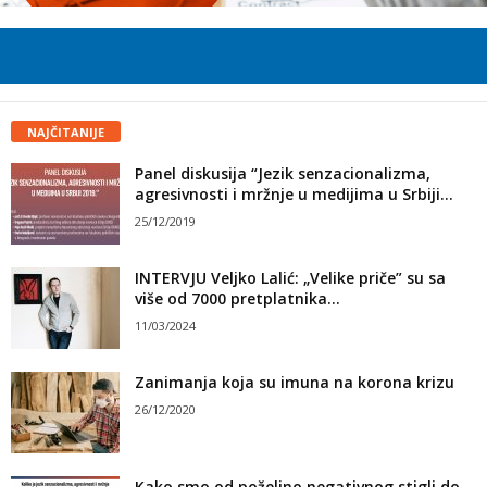
NAJČITANIJE
Panel diskusija “Jezik senzacionalizma,
agresivnosti i mržnje u medijima u Srbiji...
25/12/2019
INTERVJU Veljko Lalić: „Velike priče” su sa
više od 7000 pretplatnika...
11/03/2024
Zanimanja koja su imuna na korona krizu
26/12/2020
Kako smo od poželjno negativnog stigli do