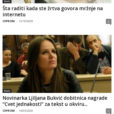
Vesti
Šta raditi kada ste žrtva govora mržnje na
internetu
CEPROM
-
12/10/2020
0
Vesti
Novinarka Ljiljana Bukvić dobitnica nagrade
“Cvet jednakosti” za tekst u okviru...
CEPROM
-
16/03/2020
0